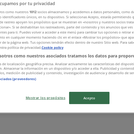
cupamos por tu privacidad
ros como nuestros
1012
socios almacenamos y accedemos a datos personales, como d
 identificadores únicos, en tu dispositivo. Si seleccionas Acepto, estarás permitiendo 
de rastreo apoyen los propósitos que se muestran en «nosotros y nuestros socios trat
ionar». Si se deshabilitan los rastreadores, parte del contenido y los anuncios que ves
antes para ti. Puedes volver a acceder a este menú para cambiar tus opciones o retirar e
to en cualquier momento haciendo clic en el enlace «Mostrar los propósitos» que apar
or de la página web. Tus opciones tendrán efecto dentro de nuestro Sitio web. Para sab
stra política de privacidad.
Cookie policy
sotros como nuestros asociados tratamos los datos para proporc
s de localización geográfica precisa. Analizar activamente las características del disposit
ón. Almacenar la información en un dispositivo y/o acceder a ella. Publicidad y conteni
os, medición de publicidad y contenido, investigación de audiencia y desarrollo de ser
ociados (proveedores)
Mostrar los propósitos
Acepto