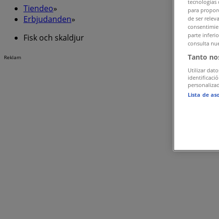
tecnologías 
Tiendeo
»
para proporc
Erbjudanden
»
de ser relev
consentimien
parte inferi
Fisk och skaldjur
consulta nue
Tanto no
Reklam
Utilizar dato
identificaci
personalizad
Lista de as