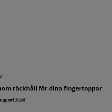
ur
inom räckhåll för dina fingertoppar
augusti 2026!