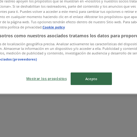
de rastreo apoyen los propósitos que se muestran en «nosotros y nuestros socios trat
ionar». Si se deshabilitan los rastreadores, parte del contenido y los anuncios que ves
antes para ti. Puedes volver a acceder a este menú para cambiar tus opciones o retirar e
to en cualquier momento haciendo clic en el enlace «Mostrar los propósitos» que apar
or de la página web. Tus opciones tendrán efecto dentro de nuestro Sitio web. Para sab
stra política de privacidad.
Cookie policy
sotros como nuestros asociados tratamos los datos para proporc
s de localización geográfica precisa. Analizar activamente las características del disposit
ón. Almacenar la información en un dispositivo y/o acceder a ella. Publicidad y conteni
os, medición de publicidad y contenido, investigación de audiencia y desarrollo de ser
ociados (proveedores)
Mostrar los propósitos
Acepto