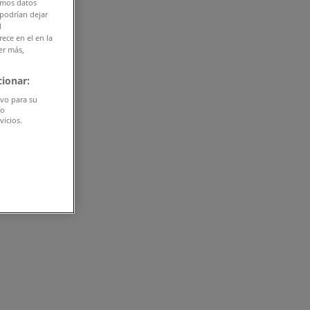
amos datos
 podrían dejar
l
ece en el en la
er más,
ionar:
ivo para su
do
vicios.