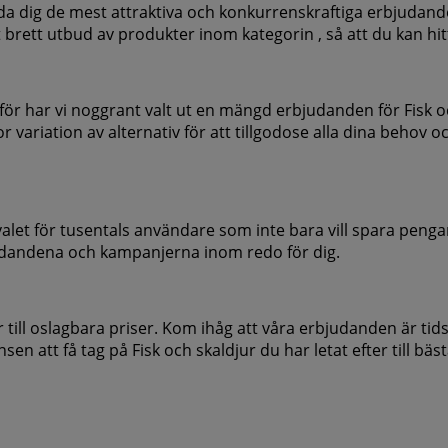
a dig de mest attraktiva och konkurrenskraftiga erbjudandena
 ett brett utbud av produkter inom kategorin , så att du kan hi
ärför har vi noggrant valt ut en mängd erbjudanden för Fisk o
 variation av alternativ för att tillgodose alla dina behov och
valet för tusentals användare som inte bara vill spara peng
rbjudandena och kampanjerna inom redo för dig.
r till oslagbara priser. Kom ihåg att våra erbjudanden är ti
 att få tag på Fisk och skaldjur du har letat efter till bäst