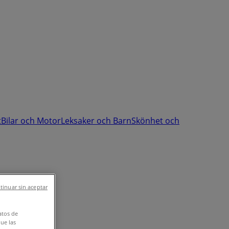
t
Bilar och Motor
Leksaker och Barn
Skönhet och
tinuar sin aceptar
atos de
que las