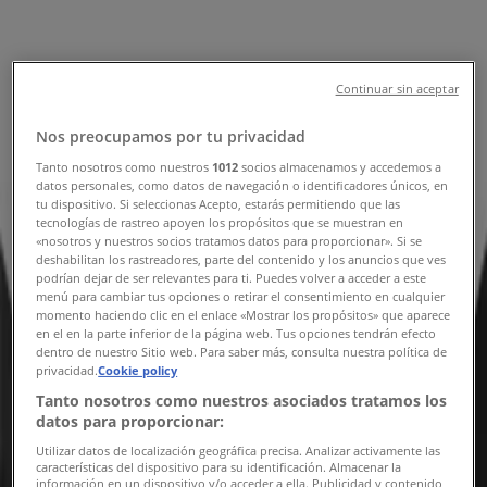
Rabattkoder, Erbjudanden &
Reklamblad
Tiendeo i Helsingborg
»
Continuar sin aceptar
Elektronik och Vitvaror Erbjudanden i Helsingborg
Nos preocupamos por tu privacidad
Tanto nosotros como nuestros
1012
socios almacenamos y accedemos a
Ny
datos personales, como datos de navegación o identificadores únicos, en
tu dispositivo. Si seleccionas Acepto, estarás permitiendo que las
tecnologías de rastreo apoyen los propósitos que se muestran en
«nosotros y nuestros socios tratamos datos para proporcionar». Si se
Masai
deshabilitan los rastreadores, parte del contenido y los anuncios que ves
podrían dejar de ser relevantes para ti. Puedes volver a acceder a este
menú para cambiar tus opciones o retirar el consentimiento en cualquier
50% rabatt!
momento haciendo clic en el enlace «Mostrar los propósitos» que aparece
en el en la parte inferior de la página web. Tus opciones tendrán efecto
Utgår den 21/8
Helsingborg
dentro de nuestro Sitio web. Para saber más, consulta nuestra política de
privacidad.
Cookie policy
-5 dagar
Tanto nosotros como nuestros asociados tratamos los
datos para proporcionar:
Utilizar datos de localización geográfica precisa. Analizar activamente las
Komplett
características del dispositivo para su identificación. Almacenar la
información en un dispositivo y/o acceder a ella. Publicidad y contenido