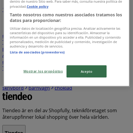
dentro de nuestro Sitio web. Para saber más, consulta nuestra política de
privacidad.
Cookie policy
1
2
3
4
5
Tanto nosotros como nuestros asociados tratamos los
...
13
datos para proporcionar:
Matbutiker
Möbler och Inredning
kaffe
Elektronik
Utilizar datos de localización geográfica precisa. Analizar activamente las
características del dispositivo para su identificación. Almacenar la
och Vitvaror
Kläder, Skor och Accessoarer
Bygg och
información en un dispositivo y/o acceder a ella. Publicidad y contenido
Trädgård
Sport
godis
Leksaker och Barn
mattor
personalizados, medición de publicidad y contenido, investigación de
audiencia y desarrollo de servicios.
parasoll
Skönhet och Parfym
skor
ost
gardiner
Lista de asociados (proveedores)
Apotek och Hälsa
fisk och skaldjur
potatis
dammsugare
Rea
toalettpapper
cola
rakapparat
TV
Bilar och Motor
soffor
Restauranger och Kaféer
Mostrar los propósitos
Acepto
glass
kyckling
lampor
Böcker och Kontorsmaterial
kattmat
stolar
pizza
iPhone
lax
Banker
skrivbord
barnvagn
choklad
Tiendeo är en del av Shopfully, teknikföretaget som
återuppfinner lokal shopping över hela världen.