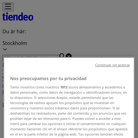
Du är här:
Stockholm
Featured
Matbutiker
Möbler och Inredning
Bygg och
Continuar sin aceptar
Trädgård
Kläder, Skor och Accessoarer
Elektronik och
Vitvaror
Sport
Bilar och Motor
Leksaker och Barn
Skönhet
Nos preocupamos por tu privacidad
och Parfym
Apotek och Hälsa
Restauranger och
Tanto nosotros como nuestros
1012
socios almacenamos y accedemos a
Kaféer
Böcker och Kontorsmaterial
Resor
Banker
datos personales, como datos de navegación o identificadores únicos, en
tu dispositivo. Si seleccionas Acepto, estarás permitiendo que las
tecnologías de rastreo apoyen los propósitos que se muestran en
Erbjudanderegister
«nosotros y nuestros socios tratamos datos para proporcionar». Si se
deshabilitan los rastreadores, parte del contenido y los anuncios que ves
Tiendeo
»
podrían dejar de ser relevantes para ti. Puedes volver a acceder a este
menú para cambiar tus opciones o retirar el consentimiento en cualquier
Erbjudanderegister
momento haciendo clic en el enlace «Mostrar los propósitos» que aparece
en el en la parte inferior de la página web. Tus opciones tendrán efecto