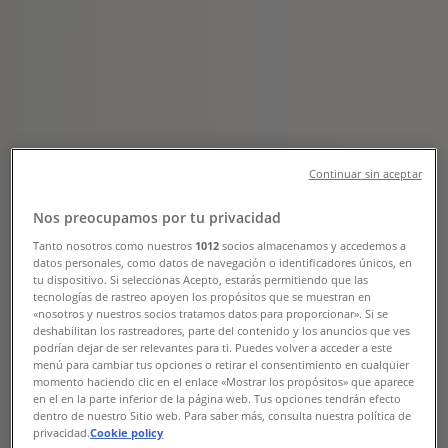
Erbjudanden & Reklamblad (3)
Filter (0)
Tiendeo
»
Erbjudanden
»
Skor
Continuar sin aceptar
Handball Spezial Sneaker White/Brown
Nos preocupamos por tu privacidad
Tanto nosotros como nuestros
1012
socios almacenamos y accedemos a
datos personales, como datos de navegación o identificadores únicos, en
tu dispositivo. Si seleccionas Acepto, estarás permitiendo que las
Care of Carl
tecnologías de rastreo apoyen los propósitos que se muestran en
«nosotros y nuestros socios tratamos datos para proporcionar». Si se
Kr 110.00
deshabilitan los rastreadores, parte del contenido y los anuncios que ves
podrían dejar de ser relevantes para ti. Puedes volver a acceder a este
menú para cambiar tus opciones o retirar el consentimiento en cualquier
momento haciendo clic en el enlace «Mostrar los propósitos» que aparece
Visa
en el en la parte inferior de la página web. Tus opciones tendrán efecto
dentro de nuestro Sitio web. Para saber más, consulta nuestra política de
Kr 110.00
privacidad.
Cookie policy