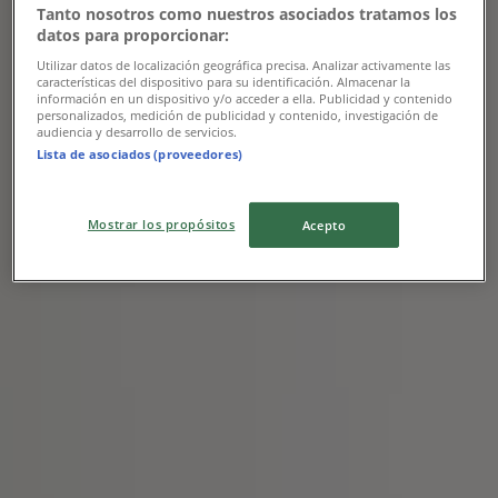
Tanto nosotros como nuestros asociados tratamos los
Handball Spezial Sneaker White/Green
datos para proporcionar:
Utilizar datos de localización geográfica precisa. Analizar activamente las
características del dispositivo para su identificación. Almacenar la
información en un dispositivo y/o acceder a ella. Publicidad y contenido
personalizados, medición de publicidad y contenido, investigación de
Care of Carl
audiencia y desarrollo de servicios.
Lista de asociados (proveedores)
Kr 110.00
Mostrar los propósitos
Acepto
Visa
Kr 110.00
Handball Spezial Sneaker Beige/Black
Care of Carl
Kr 110.00