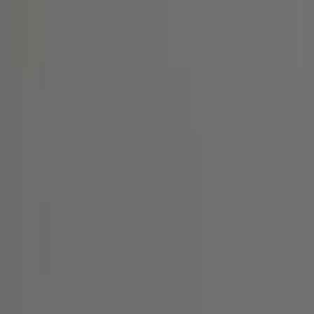
Du är här:
Stockholm
Featured
Matbutiker
Möbler och Inredning
Bygg och
Trädgård
Kläder, Skor och Accessoarer
Elektronik och
Vitvaror
Sport
Bilar och Motor
Leksaker och Barn
Skönhet
och Parfym
Apotek och Hälsa
Restauranger och
Kaféer
Böcker och Kontorsmaterial
Resor
Banker
Reklam
Köp Skor - Rabattkoder,