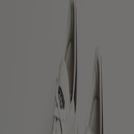
Skor, alla erbjudanden inom
räckhåll för dina fingertoppar
Upptäck de bästa erbjudandena för Skor i augusti
2026!
Denna månad, augusti år 2026, är vi glada att kunna
erbjuda dig de mest attraktiva och konkurrenskraftiga
erbjudandena för Skor som finns tillgängliga i hela
Sverige. På Tiendeo strävar vi efter att ge dig tillgång till
ett brett utbud av produkter inom kategorin , så att du
kan hitta exakt det du behöver till oslagbara priser.
Vi vet hur viktigt det är att få ut det mesta av dina köp.
Därför har vi noggrant valt ut en mängd erbjudanden för
Skor, så att du kan njuta av högkvalitativa produkter utan
att överskrida din budget. Vårt urval inkluderar en stor