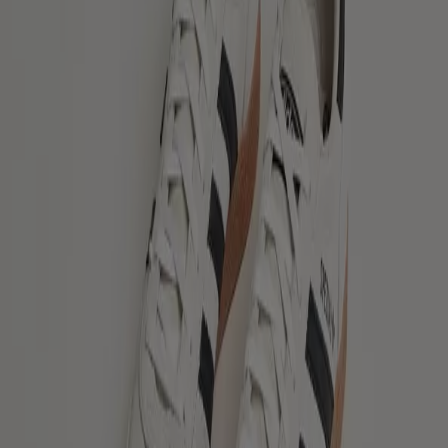
variation av alternativ för att tillgodose alla dina behov
och preferenser, vilket gör varje köp till en möjlighet att
spara.
Besök vår webbplats och upptäck varför vi är det främsta
valet för tusentals användare som inte bara vill spara
pengar, utan också köpa produkter som förbättrar deras
livskvalitet. Oavsett vad du letar efter har vi de bästa
erbjudandena och kampanjerna inom redo för dig.
Ta vara på denna unika möjlighet att köpa Skor till
oslagbara priser. Kom ihåg att våra erbjudanden är
tidsbegränsade och uppdateras kontinuerligt för att ge
dig marknadens mest eftertraktade produkter. Missa
inte chansen att få tag på Skor du har letat efter till bästa
pris!