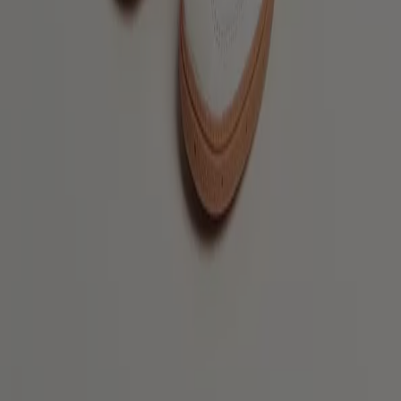
Tiendeo är en del av Shopfully, teknikföretaget som
återuppfinner lokal shopping över hela världen.