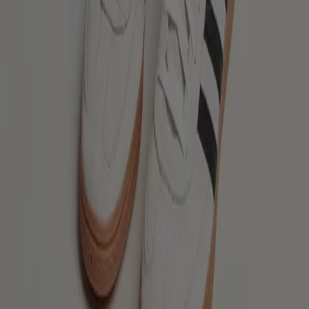
Snabbkoll på erbjudanden på skor
Erbjudanden på skor:
3
Billigaste erbjudandena:
Kr 110.00
Senaste erbjudandet:
2026-01-15
Reklam