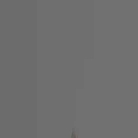
Visa
Kr 110.00
Visa erbjudanden i katalogerna och
kupongerna från butiker
skor pris
PRODUKT
VARUMÄRKE
PRIS
RABATT
Handball Spezial Sneaker
Kr
-
-
White/Brown
110.00
Handball Spezial Sneaker
Kr
-
-
White/Green
110.00
Handball Spezial Sneaker
Kr
-
-
Beige/Black
110.00