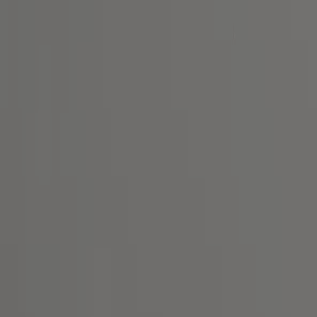
Tiendeo
Vad vi gör
Affärslösningar
Nyheter och media
Jobba med oss
Kontakta oss
Marknadsförings- och affärsbegäran
Butiken är felaktigt angiven på kartan
Veckovis annonsfeedback
Tekniska problem och allmän feedback
Index