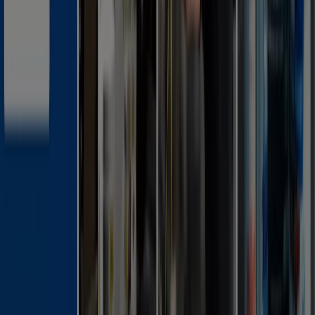
Tiendeo är en del av Shopfully, teknikföretaget som
återuppfinner lokal shopping över hela världen.
Tiendeo
Vad vi gör
Affärslösningar