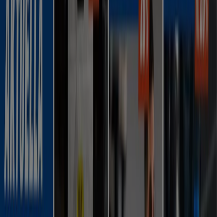
-2 dagar
Stadium
20% extra rabatt!
Utgår den 11/8
Lund (Skåne)
-2 dagar
Svenskt Kosttillskott