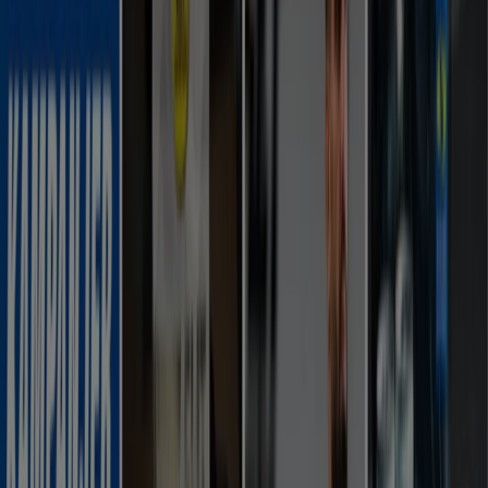
20% rabatt!
Utgår den 11/8
Lund (Skåne)
Visa fler
Reklam
Sport kataloger i Lund (Skåne)