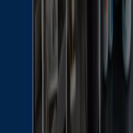
Nyheter och media
Jobba med oss
Kontakta oss
Marknadsförings- och affärsbegäran
Butiken är felaktigt angiven på kartan
Veckovis annonsfeedback
Tekniska problem och allmän feedback
Index
Märken
Lokala varumärken
Återförsäljare
Butiker i ditt område
Produkter