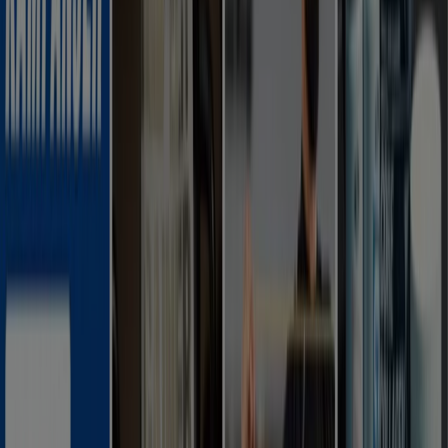
Flyers och bästa erbjudanden i
Lund (Skåne)
kaffe
godis
mattor
parasoll
skor
ost
gardiner
fisk och
skaldjur
potatis
Sport i andra städer
Stockholm
Göteborg
Malmö
Uppsala
Örebro
Västerås
Norrköping
Linköping
Jönköping
Umeå
Lund (Skåne)
Karlstad
Helsingborg
Sundsvall
Halmstad
Borås
Visa fler städer
Sporthobbys
har blivit väldigt populära och för detta
behövs specialutrustning.
Tiendeo hjälper dig hitta de
bästa rabatterna och erbjudandena.
Se Sport erbjudanden