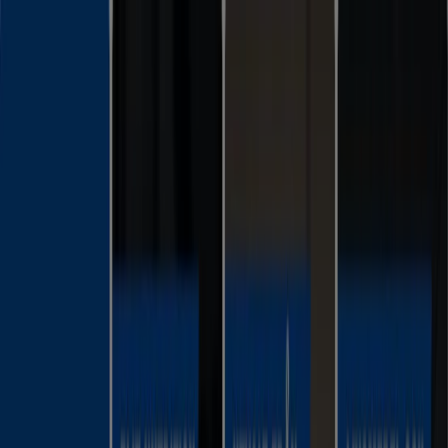
Du är här:
Lund (Skåne)
Featured
Matbutiker
Möbler och Inredning
Bygg och
Trädgård
Kläder, Skor och Accessoarer
Elektronik och
Vitvaror
Sport
Bilar och Motor
Leksaker och Barn
Skönhet
och Parfym
Apotek och Hälsa
Restauranger och
Kaféer
Böcker och Kontorsmaterial
Resor
Banker
Reklam
Sport i Lund (Skåne) - Rabattkoder,