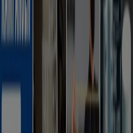
Flyers och bästa erbjudanden i
Borås
kaffe
godis
mattor
parasoll
skor
ost
gardiner
fisk och
skaldjur
potatis
Sport i andra städer
Stockholm
Göteborg
Malmö
Uppsala
Örebro
Västerås
Norrköping
Linköping
Jönköping
Umeå
Lund (Skåne)
Karlstad
Helsingborg
Sundsvall
Halmstad
Borås
Visa fler städer
Sporthobbys
har blivit väldigt populära och för detta
behövs specialutrustning.
Tiendeo hjälper dig hitta de
bästa rabatterna och erbjudandena.
Se Sport erbjudanden