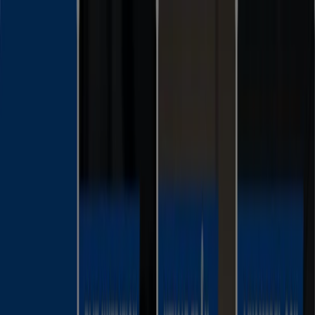
Du är här:
Borås
Featured
Matbutiker
Möbler och Inredning
Bygg och
Trädgård
Kläder, Skor och Accessoarer
Elektronik och
Vitvaror
Sport
Bilar och Motor
Leksaker och Barn
Skönhet
och Parfym
Apotek och Hälsa
Restauranger och
Kaféer
Böcker och Kontorsmaterial
Resor
Banker
Reklam
Sport i Borås - Rabattkoder,