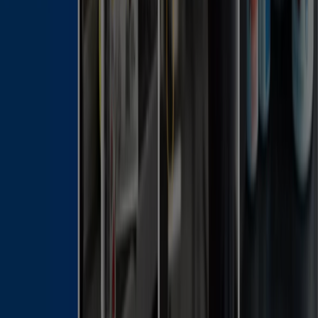
Nyheter och media
Jobba med oss
Kontakta oss
Marknadsförings- och affärsbegäran
Butiken är felaktigt angiven på kartan
Veckovis annonsfeedback
Tekniska problem och allmän feedback
Index
Märken
Lokala varumärken
Återförsäljare
Butiker i ditt område
Produkter