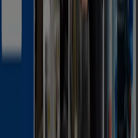
Tiendeo är en del av Shopfully, teknikföretaget som
återuppfinner lokal shopping över hela världen.
Tiendeo
Vad vi gör
Affärslösningar