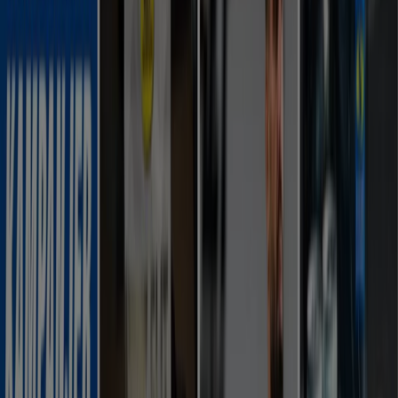
20% rabatt!
Utgår den 11/8
Borås
Visa fler
Reklam
Sport kataloger i Borås