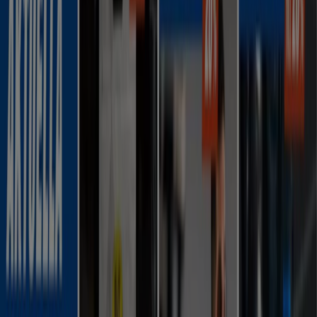
-4 dagar
Stadium
20% extra rabatt!
Utgår den 11/8
Borås
-4 dagar
Svenskt Kosttillskott