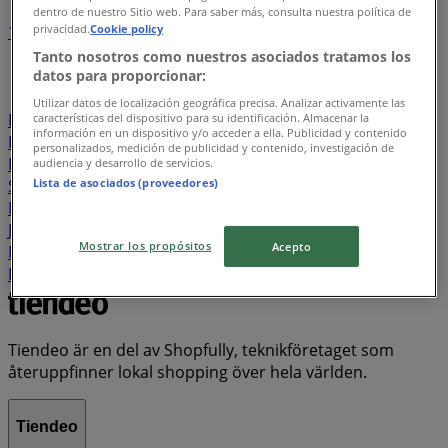
dentro de nuestro Sitio web. Para saber más, consulta nuestra política de
privacidad.
Cookie policy
1
2
3
4
5
...
21
Tanto nosotros como nuestros asociados tratamos los
datos para proporcionar:
Willys
Lidl
ÖoB
ICA Maxi
Rusta
Hemköp
Utilizar datos de localización geográfica precisa. Analizar activamente las
DollarStore
Coop
Stora Coop
City Gross
EKO
ICA
características del dispositivo para su identificación. Almacenar la
información en un dispositivo y/o acceder a ella. Publicidad y contenido
Kvantum
Systembolaget
ICA Supermarket
personalizados, medición de publicidad y contenido, investigación de
Blomsterlandet
Swedbank
Granngården
audiencia y desarrollo de servicios.
Lista de asociados (proveedores)
Snabbgross
Tempo
Jula
JYSK
Matrix Butikerna
Matcenter
Skechers
Telia
Biltema
Clas Ohlson
Jem&Fix
Byggmax
Bauhaus
Nya Pulsen
Matdax
Mostrar los propósitos
Acepto
Matvärlden
Pekås
Plantagen
Cassels
Elgiganten
ICA Nära
Matöppet
Lager 157
Tiendeo är en del av Shopfully, teknikföretaget som
återuppfinner lokal shopping över hela världen.
Tiendeo