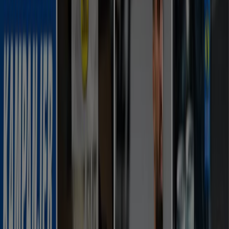
20% rabatt!
Utgår den 11/8
Malmö
Visa fler
Reklam
Sport kataloger i Malmö