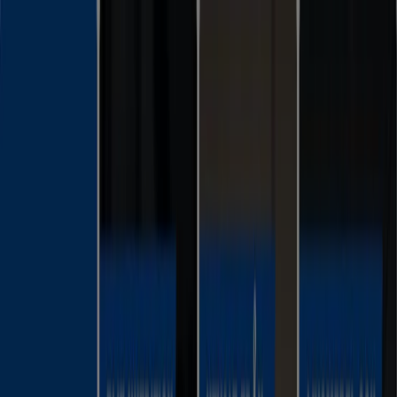
Du är här:
Malmö
Featured
Matbutiker
Möbler och Inredning
Bygg och
Trädgård
Kläder, Skor och Accessoarer
Elektronik och
Vitvaror
Sport
Bilar och Motor
Leksaker och Barn
Skönhet
och Parfym
Apotek och Hälsa
Restauranger och
Kaféer
Böcker och Kontorsmaterial
Resor
Banker
Reklam
Sport i Malmö - Rabattkoder,