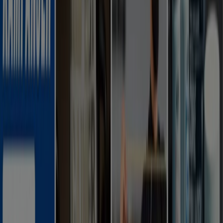
Flyers och bästa erbjudanden i
Malmö
kaffe
godis
mattor
parasoll
skor
ost
gardiner
fisk och
skaldjur
potatis
Sport i andra städer
Stockholm
Göteborg
Malmö
Uppsala
Örebro
Västerås
Norrköping
Linköping
Jönköping
Umeå
Lund (Skåne)
Karlstad
Helsingborg
Sundsvall
Halmstad
Borås
Visa fler städer
Sporthobbys
har blivit väldigt populära och för detta
behövs specialutrustning.
Tiendeo hjälper dig hitta de
bästa rabatterna och erbjudandena.
Se Sport erbjudanden