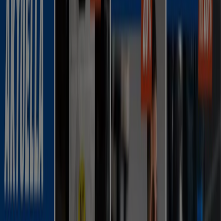
-3 dagar
Stadium
20% extra rabatt!
Utgår den 11/8
Malmö
-3 dagar
Svenskt Kosttillskott