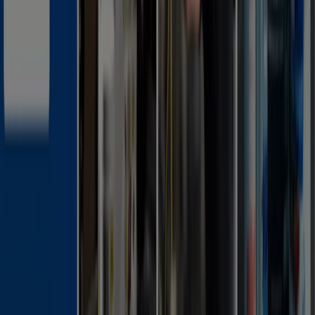
Tiendeo är en del av Shopfully, teknikföretaget som
återuppfinner lokal shopping över hela världen.
Tiendeo
Vad vi gör
Affärslösningar