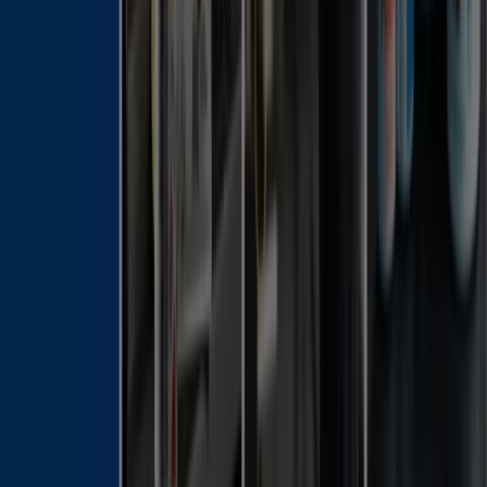
Nyheter och media
Jobba med oss
Kontakta oss
Marknadsförings- och affärsbegäran
Butiken är felaktigt angiven på kartan
Veckovis annonsfeedback
Tekniska problem och allmän feedback
Index
Märken
Lokala varumärken
Återförsäljare
Butiker i ditt område
Produkter