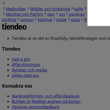
Matbutiker
Möbler och Inredning
kaffe
Elektronik o
Skönhet och Parfym
skor
ost
gardiner
Apotek och
kyckling
lampor
kattmat
stolar
pizza
iPhone
Tiendeo är en del av Shopfully, teknikföretaget som 
Tiendeo
Vad vi gör
Affärslösningar
Nyheter och media
Jobba med oss
Kontakta oss
Marknadsförings- och affärsbegäran
Butiken är felaktigt angiven på kartan
Veckovis annonsfeedback