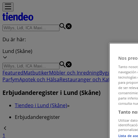
Du är här:
Lund (Skåne)
Nos preo
Tanto nosot
Featured
Matbutiker
Möbler och Inredning
Bygg och Trädgå
navegación o
tecnologías 
Parfym
Apotek och Hälsa
Restauranger och Kaféer
Böcker o
para proporc
de ser relev
Erbjudanderegister i Lund (Skåne)
consentimien
parte inferi
consulta nue
Tiendeo i Lund (Skåne)
»
Tanto no
Erbjudanderegister
Utilizar dato
identificaci
personalizad
1
Lista de as