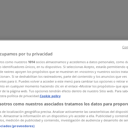
Con
cupamos por tu privacidad
ros como nuestros
1014
socios almacenamos y accedemos a datos personales, como d
rd
Kläder, Skor och Accessoarer
Elektronik och Vitvaror
Spor
 identificadores únicos, en tu dispositivo. Si seleccionas Acepto, estarás permitiendo 
de rastreo apoyen los propósitos que se muestran en «nosotros y nuestros socios trat
ch Kontorsmaterial
Resor
Banker
ionar». Si se deshabilitan los rastreadores, parte del contenido y los anuncios que ves
antes para ti. Puedes volver a acceder a este menú para cambiar tus opciones o retirar e
to en cualquier momento haciendo clic en el enlace «Mostrar los propósitos» que apar
or de la página web. Tus opciones tendrán efecto dentro de nuestro Sitio web. Para sab
stra política de privacidad.
Cookie policy
sotros como nuestros asociados tratamos los datos para proporc
s de localización geográfica precisa. Analizar activamente las características del disposit
ón. Almacenar la información en un dispositivo y/o acceder a ella. Publicidad y conteni
os, medición de publicidad y contenido, investigación de audiencia y desarrollo de ser
ociados (proveedores)