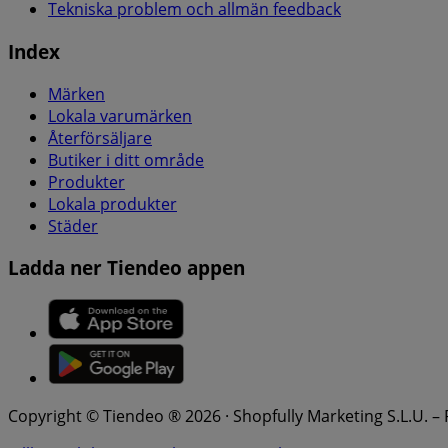
Tekniska problem och allmän feedback
Index
Märken
Lokala varumärken
Återförsäljare
Butiker i ditt område
Produkter
Lokala produkter
Städer
Ladda ner Tiendeo appen
Copyright © Tiendeo ® 2026 · Shopfully Marketing S.L.U. –