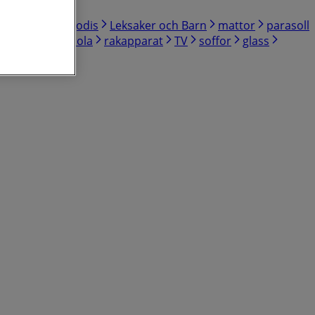
ård
Sport
godis
Leksaker och Barn
mattor
parasoll
alettpapper
cola
rakapparat
TV
soffor
glass