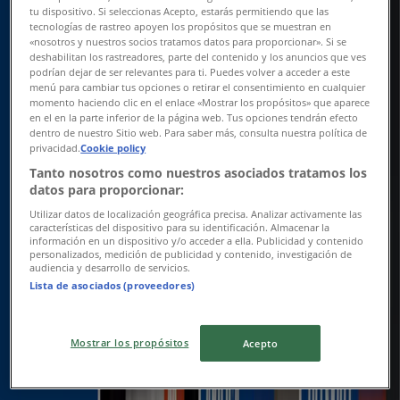
tu dispositivo. Si seleccionas Acepto, estarás permitiendo que las
Reklam
tecnologías de rastreo apoyen los propósitos que se muestran en
«nosotros y nuestros socios tratamos datos para proporcionar». Si se
deshabilitan los rastreadores, parte del contenido y los anuncios que ves
podrían dejar de ser relevantes para ti. Puedes volver a acceder a este
menú para cambiar tus opciones o retirar el consentimiento en cualquier
momento haciendo clic en el enlace «Mostrar los propósitos» que aparece
en el en la parte inferior de la página web. Tus opciones tendrán efecto
dentro de nuestro Sitio web. Para saber más, consulta nuestra política de
privacidad.
Cookie policy
Tanto nosotros como nuestros asociados tratamos los
datos para proporcionar:
Utilizar datos de localización geográfica precisa. Analizar activamente las
características del dispositivo para su identificación. Almacenar la
información en un dispositivo y/o acceder a ella. Publicidad y contenido
personalizados, medición de publicidad y contenido, investigación de
{"numCatalogs":0}
audiencia y desarrollo de servicios.
Lista de asociados (proveedores)
Andra användare tittade också på
dessa kataloger
Mostrar los propósitos
Acepto