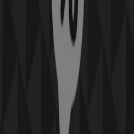
Utgår den 2/2
Andra företag inom Elektronik och
Vitvaror
Snabbkoll på erbjudanden på
PhoneIX
Kategorier:
Elektronik och Vitvaror
PhoneIX, alla erbjudanden inom
räckhåll för dina fingertoppar
PhoneIX är en kedja som reparerar din Iphone eller Ipad
Lär känna PhoneIX