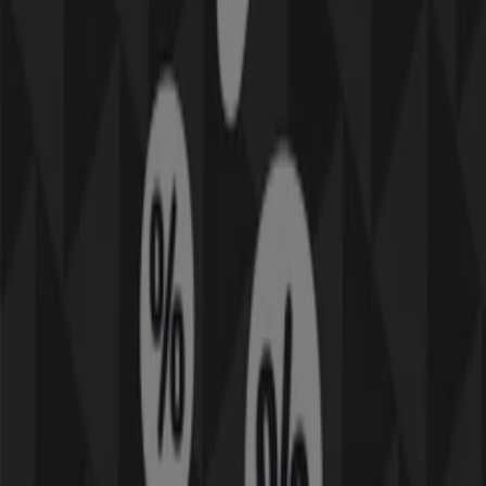
PhoneIX finns där för dig när din mobiltelefon eller
surfplatta behöver service. Börja alltid ditt Fynda-besök
hos dem– oavsett om du lämnar in din iPhone X för ett
skärmbyte eller din Samsung S7 Edge för batteribyte så
ser de till att ha din enhet klar tills du är klar med
shoppandet. Om du inte vet vad som strular med
mobilen, ta med den in till butiken så kommer deras
utbildade mobilreparatörer felsöka den och ge ett
kostnadsförslag på vad som behöver åtgärdas.
Kanske behöver du ett nytt mobilskal till din iPhone XS,
eller ett nytt batteri till din iPhone 7? Inga frågor är för
stora eller små för dem och är du osäker på vad som inte
fungerar med din telefon, ta med den in till
butiken
så
kommer deras duktiga mobilreparatörer felsöka mobilen
och ge ett kostnadsförslag på vad som behöver
åtgärdas.
Butiken finns på flera platser i landet och har vardagliga
öppettider. De finns exempelvis på platser så som
Falkenberg
,
Mora
,
Västerås
,
Ullared
och
Varberg
. På