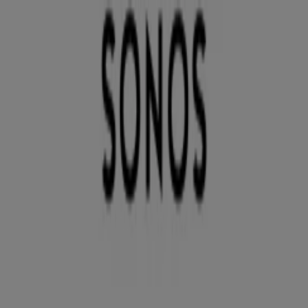
Du är här:
Stockholm
Featured
Matbutiker
Möbler och Inredning
Bygg och
Trädgård
Kläder, Skor och Accessoarer
Elektronik och
Vitvaror
Sport
Bilar och Motor
Leksaker och Barn
Skönhet
och Parfym
Apotek och Hälsa
Restauranger och
Kaféer
Böcker och Kontorsmaterial
Resor
Banker
Reklam
PhoneIX - Rabattkoder,