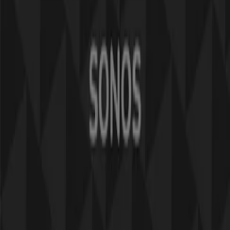
Marknadsförings- och affärsbegäran
Butiken är felaktigt angiven på kartan
Veckovis annonsfeedback
Tekniska problem och allmän feedback
Index
Märken
Återförsäljare
Produkter
Städer
Ladda ner Tiendeo appen