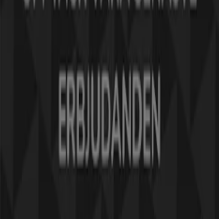
Tiendeo är en del av Shopfully, teknikföretaget som
återuppfinner lokal shopping över hela världen.
Tiendeo
Vad vi gör
Affärslösningar
Nyheter och media
Jobba med oss
Kontakta oss