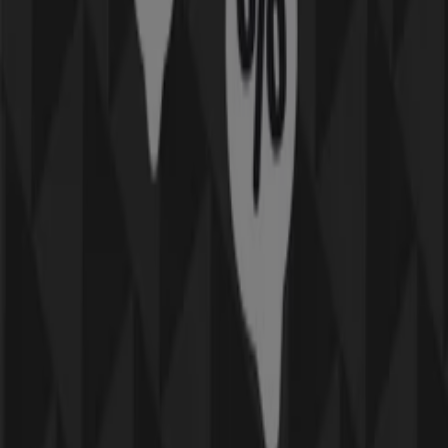
hemsidan
phoneix.se hittar du mer information, nyheter
och
erbjudanden
.
IphoneIX bakgrund
IphoneIX har funnits i
Sverige
i flera år.
Hitta PhoneIX kataloger i din stad
PhoneIX i Västerås
PhoneIX i Umeå
PhoneIX i
Varberg
PhoneIX i Lidköping
PhoneIX i Mora (Dalarna)
PhoneIX i Väröbacka
PhoneIX i Sollerön
PhoneIX i
Haga (Västmanland)
PhoneIX i Målsryd
PhoneIX i
Järpås
PhoneIX i Bölse
PhoneIX i Södra Näs
Visa fler städer
Reklam