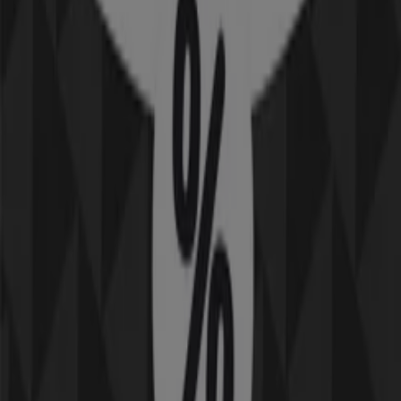
Komplett
Upp till 70%!
Utgår den 12/8
tretti
25% rabatt!
Utgår den 12/8
Sonos
Erbjudanden Sonos