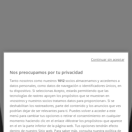
Erbjudanden & Reklamblad
Följ för att få erbjudanden
Tiendeo
»
Erbjudanden för Elektronik och Vitvaror i närheten
»
PhoneIX
Continuar sin aceptar
Andra Elektronik och Vitvaror-
butiker i din stad
Nos preocupamos por tu privacidad
Tanto nosotros como nuestros
1012
socios almacenamos y accedemos a
Snabbkoll på erbjudanden på
datos personales, como datos de navegación o identificadores únicos, en
tu dispositivo. Si seleccionas Acepto, estarás permitiendo que las
PhoneIX
tecnologías de rastreo apoyen los propósitos que se muestran en
«nosotros y nuestros socios tratamos datos para proporcionar». Si se
deshabilitan los rastreadores, parte del contenido y los anuncios que ves
podrían dejar de ser relevantes para ti. Puedes volver a acceder a este
menú para cambiar tus opciones o retirar el consentimiento en cualquier
Kategorier:
Elektronik och Vitvaror
momento haciendo clic en el enlace «Mostrar los propósitos» que aparece
en el en la parte inferior de la página web. Tus opciones tendrán efecto
Vi är på väg att publicera erbjudanden från PhoneIX
dentro de nuestro Sitio web. Para saber más, consulta nuestra política de