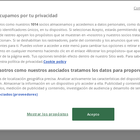
Con
cupamos por tu privacidad
ros como nuestros
1014
socios almacenamos y accedemos a datos personales, como d
 identificadores únicos, en tu dispositivo. Si seleccionas Acepto, estarás permitiendo 
de rastreo apoyen los propósitos que se muestran en «nosotros y nuestros socios trat
ionar». Si se deshabilitan los rastreadores, parte del contenido y los anuncios que ves
antes para ti. Puedes volver a acceder a este menú para cambiar tus opciones o retirar e
to en cualquier momento haciendo clic en el enlace «Mostrar los propósitos» que apar
 i din stad
or de la página web. Tus opciones tendrán efecto dentro de nuestro Sitio web. Para sab
stra política de privacidad.
Cookie policy
sotros como nuestros asociados tratamos los datos para proporc
s de localización geográfica precisa. Analizar activamente las características del disposit
ón. Almacenar la información en un dispositivo y/o acceder a ella. Publicidad y conteni
os, medición de publicidad y contenido, investigación de audiencia y desarrollo de ser
ociados (proveedores)
Mostrar los propósitos
Acepto