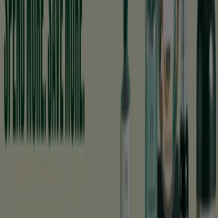
Reklam
Ny
Yves Rocher
Upp till -50%!
Utgår den 20/8
Halmstad