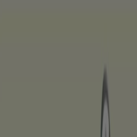
Du är här:
Halmstad
Featured
Matbutiker
Möbler och Inredning
Bygg och
Trädgård
Kläder, Skor och Accessoarer
Elektronik och
Vitvaror
Sport
Bilar och Motor
Leksaker och Barn
Skönhet
och Parfym
Apotek och Hälsa
Restauranger och
Kaféer
Böcker och Kontorsmaterial
Resor
Banker
Reklam
Skönhet & Parfym i Halmstad -