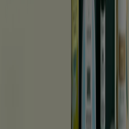
Visa fler städer
Se Skönhet och Parfym erbjudanden
Reklam