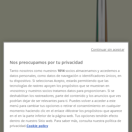
Rabattkoder, Erbjudanden &
Kataloger
Tiendeo i Halmstad
»
Skönhet och Parfym Erbjudanden i Halmstad
Ny
Continuar sin aceptar
Nos preocupamos por tu privacidad
Skincity
Tanto nosotros como nuestros
1014
socios almacenamos y accedemos a
datos personales, como datos de navegación o identificadores únicos, en
tu dispositivo. Si seleccionas Acepto, estarás permitiendo que las
30% rabatt!
tecnologías de rastreo apoyen los propósitos que se muestran en
«nosotros y nuestros socios tratamos datos para proporcionar». Si se
Utgår den 18/8
Halmstad
deshabilitan los rastreadores, parte del contenido y los anuncios que ves
Ny
podrían dejar de ser relevantes para ti. Puedes volver a acceder a este
menú para cambiar tus opciones o retirar el consentimiento en cualquier
momento haciendo clic en el enlace «Mostrar los propósitos» que aparece
en el en la parte inferior de la página web. Tus opciones tendrán efecto
dentro de nuestro Sitio web. Para saber más, consulta nuestra política de
Skincity
privacidad.
Cookie policy