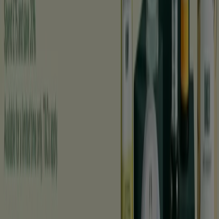
Skönhet och Parfym kataloger i
Halmstad
Flyers och bästa erbjudanden i
Halmstad
kaffe
godis
mattor
parasoll
skor
ost
gardiner
fisk och
skaldjur
potatis
Skönhet och Parfym i andra städer
Stockholm
Göteborg
Malmö
Uppsala
Örebro
Västerås
Norrköping
Linköping
Jönköping
Umeå
Lund (Skåne)
Karlstad
Helsingborg
Sundsvall
Halmstad
Borås