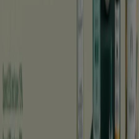
Ny
The Body Shop
Exklusivt erbjudande!
Utgår den 20/8
Halmstad
Visa fler
Reklam