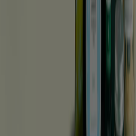
Tiendeo är en del av Shopfully, teknikföretaget som
återuppfinner lokal shopping över hela världen.
Tiendeo