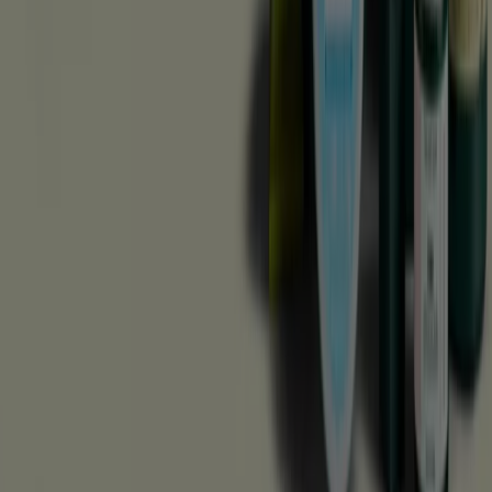
Vad vi gör
Affärslösningar
Nyheter och media
Jobba med oss
Kontakta oss
Marknadsförings- och affärsbegäran
Butiken är felaktigt angiven på kartan
Veckovis annonsfeedback
Tekniska problem och allmän feedback
Index
Märken
Lokala varumärken