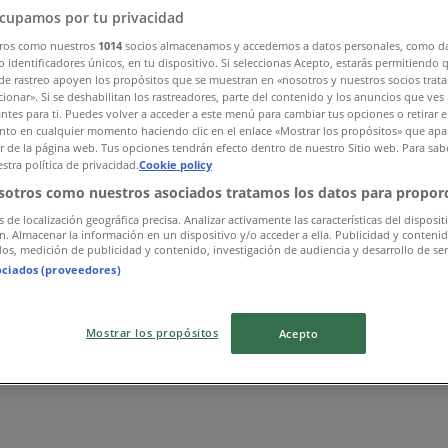
cupamos por tu privacidad
ros como nuestros
1014
socios almacenamos y accedemos a datos personales, como d
 identificadores únicos, en tu dispositivo. Si seleccionas Acepto, estarás permitiendo 
de rastreo apoyen los propósitos que se muestran en «nosotros y nuestros socios trat
ionar». Si se deshabilitan los rastreadores, parte del contenido y los anuncios que ves
antes para ti. Puedes volver a acceder a este menú para cambiar tus opciones o retirar e
to en cualquier momento haciendo clic en el enlace «Mostrar los propósitos» que apar
or de la página web. Tus opciones tendrán efecto dentro de nuestro Sitio web. Para sab
stra política de privacidad.
Cookie policy
sotros como nuestros asociados tratamos los datos para proporc
s de localización geográfica precisa. Analizar activamente las características del disposit
ón. Almacenar la información en un dispositivo y/o acceder a ella. Publicidad y conteni
os, medición de publicidad y contenido, investigación de audiencia y desarrollo de ser
ociados (proveedores)
Mostrar los propósitos
Acepto