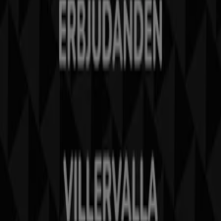
Kontakta oss
Marknadsförings- och affärsbegäran
Butiken är felaktigt angiven på kartan
Veckovis annonsfeedback
Tekniska problem och allmän feedback
Index
Märken
Lokala varumärken
Återförsäljare
Butiker i ditt område
Produkter
Lokala produkter
Städer