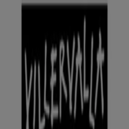
Du är här:
Västerås
Featured
Matbutiker
Möbler och Inredning
Bygg och
Trädgård
Kläder, Skor och Accessoarer
Elektronik och
Vitvaror
Sport
Bilar och Motor
Leksaker och Barn
Skönhet
och Parfym
Apotek och Hälsa
Restauranger och
Kaféer
Böcker och Kontorsmaterial
Resor
Banker
Reklam
Leksaker i Västerås - Rabattkoder,