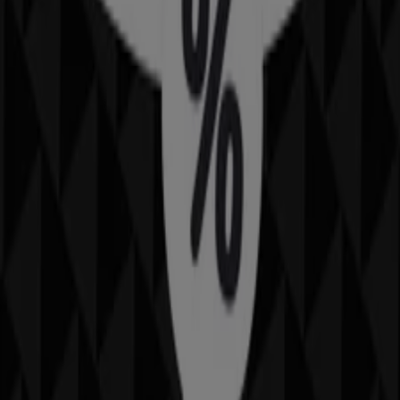
Leksaker och Barn kataloger i
Västerås
Flyers och bästa erbjudanden i
Västerås
kaffe
godis
mattor
parasoll
skor
ost
gardiner
fisk och