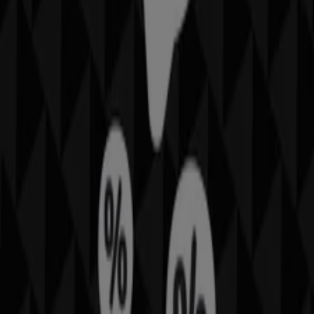
skaldjur
potatis
Leksaker och Barn i andra städer
Stockholm
Göteborg
Malmö
Uppsala
Örebro
Västerås
Norrköping
Linköping
Jönköping
Umeå
Lund (Skåne)
Karlstad
Helsingborg
Sundsvall
Halmstad
Borås
Visa fler städer
Leksaker
och produkter för
barn
är produkter som varje
förälder i ett eller annat skede behöver införskaffa. Det
finns en rad av olika produkter, men det som ofta avgör
är priset.
Billiga produkter
och rabatter och
erbjudanden är alltid välkomna och Tiendeo hjälper dig
med detta.
Se Leksaker och Barn erbjudanden
Reklam