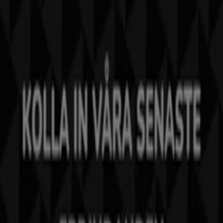
Tiendeo är en del av Shopfully, teknikföretaget som
återuppfinner lokal shopping över hela världen.
Tiendeo
Vad vi gör
Affärslösningar
Nyheter och media
Jobba med oss