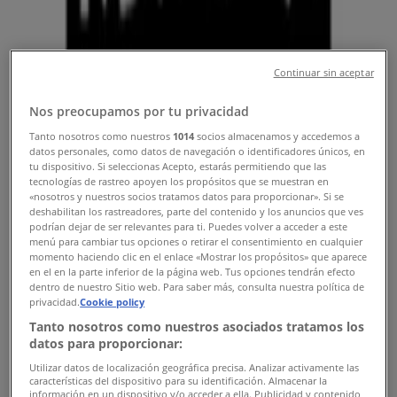
Kataloger & Erbjudanden
Tiendeo i Västerås
»
Continuar sin aceptar
Leksaker och Barn Erbjudanden i Västerås
Går ut imorgon
Nos preocupamos por tu privacidad
Tanto nosotros como nuestros
1014
socios almacenamos y accedemos a
datos personales, como datos de navegación o identificadores únicos, en
tu dispositivo. Si seleccionas Acepto, estarás permitiendo que las
Hobbex
tecnologías de rastreo apoyen los propósitos que se muestran en
«nosotros y nuestros socios tratamos datos para proporcionar». Si se
deshabilitan los rastreadores, parte del contenido y los anuncios que ves
Upp till 35% rabatt!
podrían dejar de ser relevantes para ti. Puedes volver a acceder a este
menú para cambiar tus opciones o retirar el consentimiento en cualquier
Går ut imorgon
Västerås
momento haciendo clic en el enlace «Mostrar los propósitos» que aparece
en el en la parte inferior de la página web. Tus opciones tendrán efecto
Går ut idag
dentro de nuestro Sitio web. Para saber más, consulta nuestra política de
privacidad.
Cookie policy
Tanto nosotros como nuestros asociados tratamos los
Babyshop
datos para proporcionar:
Utilizar datos de localización geográfica precisa. Analizar activamente las
Upp till 50% rabatt!
características del dispositivo para su identificación. Almacenar la
información en un dispositivo y/o acceder a ella. Publicidad y contenido