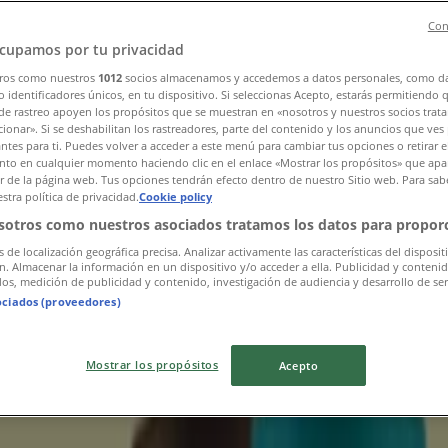
Con
cupamos por tu privacidad
ros como nuestros
1012
socios almacenamos y accedemos a datos personales, como d
 identificadores únicos, en tu dispositivo. Si seleccionas Acepto, estarás permitiendo 
de rastreo apoyen los propósitos que se muestran en «nosotros y nuestros socios trat
ionar». Si se deshabilitan los rastreadores, parte del contenido y los anuncios que ves
antes para ti. Puedes volver a acceder a este menú para cambiar tus opciones o retirar e
to en cualquier momento haciendo clic en el enlace «Mostrar los propósitos» que apar
or de la página web. Tus opciones tendrán efecto dentro de nuestro Sitio web. Para sab
stra política de privacidad.
Cookie policy
sotros como nuestros asociados tratamos los datos para proporc
s de localización geográfica precisa. Analizar activamente las características del disposit
ón. Almacenar la información en un dispositivo y/o acceder a ella. Publicidad y conteni
os, medición de publicidad y contenido, investigación de audiencia y desarrollo de ser
ociados (proveedores)
Mostrar los propósitos
Acepto