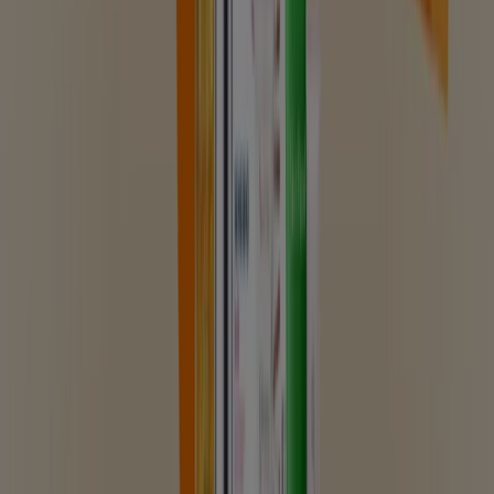
Flyers och bästa erbjudanden i
Helsingborg
kaffe
godis
mattor
parasoll
skor
ost
gardiner
fisk och
skaldjur
potatis
Apotek och Hälsa i andra städer
Stockholm
Göteborg
Malmö
Uppsala
Örebro
Västerås
Norrköping
Linköping
Jönköping
Umeå
Lund (Skåne)
Karlstad
Helsingborg
Sundsvall
Halmstad
Borås
Visa fler städer
Hos optiker hittar du glasögon, kontaktlinser och
solglasögon
och allt som hör till dessa
produktkategorier. Tiendeo hjälper dig hitta de bästa
optikerna
nära dig till de bästa priserna.