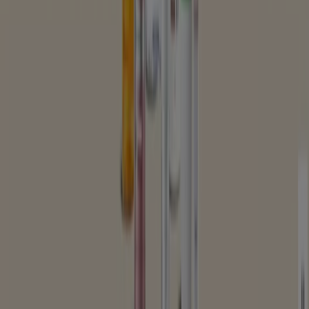
Affärslösningar
Nyheter och media
Jobba med oss
Kontakta oss
Marknadsförings- och affärsbegäran
Butiken är felaktigt angiven på kartan
Veckovis annonsfeedback
Tekniska problem och allmän feedback
Index
Märken
Lokala varumärken
Återförsäljare
Butiker i ditt område