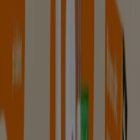
Kronans Apotek
20-35% rabatt!
Utgår den 20/8
Helsingborg
Lloyds Apotek