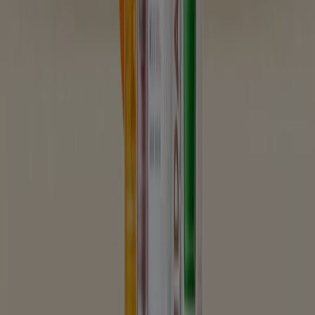
Tiendeo är en del av Shopfully, teknikföretaget som
återuppfinner lokal shopping över hela världen.
Tiendeo
Vad vi gör