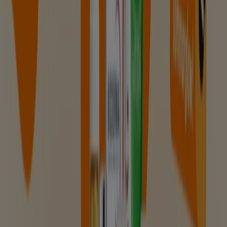
20-25% rabatt!
Utgår den 23/8
Helsingborg
Visa fler
Reklam
Apotek och Hälsa kataloger i
Helsingborg