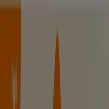
Du är här:
Helsingborg
Featured
Matbutiker
Möbler och Inredning
Bygg och
Trädgård
Kläder, Skor och Accessoarer
Elektronik och
Vitvaror
Sport
Bilar och Motor
Leksaker och Barn
Skönhet
och Parfym
Apotek och Hälsa
Restauranger och
Kaféer
Böcker och Kontorsmaterial
Resor
Banker
Reklam
Apotek & Hälsa i Helsingborg -