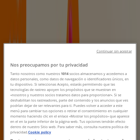
Rabattkoder, Erbjudanden &
Kampanjer
Tiendeo i Helsingborg
»
Apotek och Hälsa Erbjudanden i Helsingborg
Continuar sin aceptar
Nos preocupamos por tu privacidad
Life
Tanto nosotros como nuestros
1014
socios almacenamos y accedemos a
datos personales, como datos de navegación o identificadores únicos, en
20% rabatt!
tu dispositivo. Si seleccionas Acepto, estarás permitiendo que las
tecnologías de rastreo apoyen los propósitos que se muestran en
Utgår den 25/8
Helsingborg
«nosotros y nuestros socios tratamos datos para proporcionar». Si se
deshabilitan los rastreadores, parte del contenido y los anuncios que ves
podrían dejar de ser relevantes para ti. Puedes volver a acceder a este
menú para cambiar tus opciones o retirar el consentimiento en cualquier
momento haciendo clic en el enlace «Mostrar los propósitos» que aparece
smarteyes
en el en la parte inferior de la página web. Tus opciones tendrán efecto
dentro de nuestro Sitio web. Para saber más, consulta nuestra política de
Exklusivt erbjudande!
privacidad.
Cookie policy