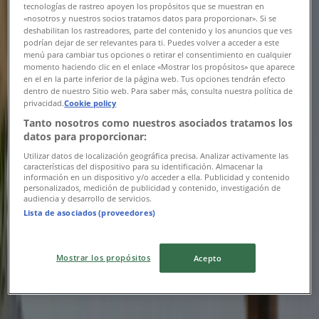
tecnologías de rastreo apoyen los propósitos que se muestran en
«nosotros y nuestros socios tratamos datos para proporcionar». Si se
Reklam
deshabilitan los rastreadores, parte del contenido y los anuncios que ves
podrían dejar de ser relevantes para ti. Puedes volver a acceder a este
menú para cambiar tus opciones o retirar el consentimiento en cualquier
momento haciendo clic en el enlace «Mostrar los propósitos» que aparece
en el en la parte inferior de la página web. Tus opciones tendrán efecto
dentro de nuestro Sitio web. Para saber más, consulta nuestra política de
privacidad.
Cookie policy
Tanto nosotros como nuestros asociados tratamos los
datos para proporcionar:
Utilizar datos de localización geográfica precisa. Analizar activamente las
características del dispositivo para su identificación. Almacenar la
información en un dispositivo y/o acceder a ella. Publicidad y contenido
personalizados, medición de publicidad y contenido, investigación de
audiencia y desarrollo de servicios.
Lista de asociados (proveedores)
{"numCatalogs":0}
Andra användare tittade också på
Mostrar los propósitos
Acepto
dessa kataloger
Ny