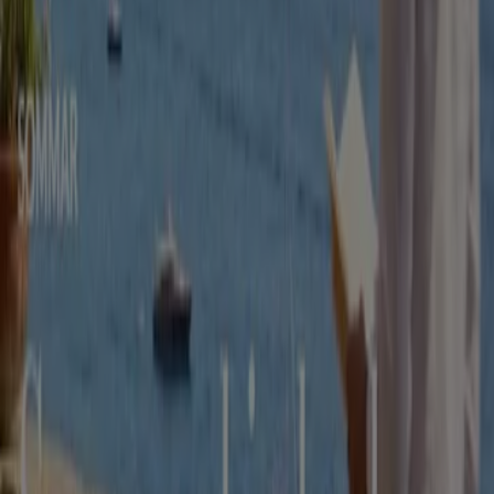
Apotek och Hälsa kataloger i
Göteborg
Flyers och bästa erbjudanden i
Göteborg
kaffe
godis
mattor
parasoll
skor
ost
gardiner
fisk och
skaldjur
potatis
Apotek och Hälsa i andra städer
Stockholm
Göteborg
Malmö
Uppsala
Örebro
Västerås
Norrköping
Linköping
Jönköping
Umeå
Lund (Skåne)
Karlstad
Helsingborg
Sundsvall
Halmstad
Borås
Visa fler städer
Hos optiker hittar du glasögon, kontaktlinser och