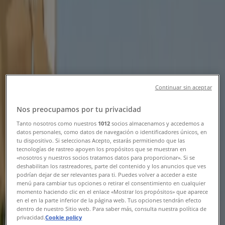
Rabattkoder, Erbjudanden &
Kampanjer
Tiendeo i Göteborg
»
Apotek och Hälsa Erbjudanden i Göteborg
Ny
Continuar sin aceptar
Nos preocupamos por tu privacidad
Life
Tanto nosotros como nuestros
1012
socios almacenamos y accedemos a
datos personales, como datos de navegación o identificadores únicos, en
20% rabatt!
tu dispositivo. Si seleccionas Acepto, estarás permitiendo que las
tecnologías de rastreo apoyen los propósitos que se muestran en
«nosotros y nuestros socios tratamos datos para proporcionar». Si se
Utgår den 25/8
Göteborg
deshabilitan los rastreadores, parte del contenido y los anuncios que ves
Ny
podrían dejar de ser relevantes para ti. Puedes volver a acceder a este
menú para cambiar tus opciones o retirar el consentimiento en cualquier
momento haciendo clic en el enlace «Mostrar los propósitos» que aparece
en el en la parte inferior de la página web. Tus opciones tendrán efecto
dentro de nuestro Sitio web. Para saber más, consulta nuestra política de
smarteyes
privacidad.
Cookie policy