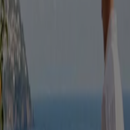
Kronans Apotek
20-35% rabatt!
Utgår den 20/8
Göteborg
Går ut imorgon