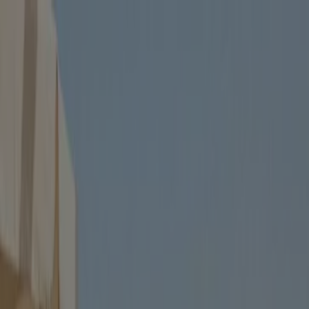
Du är här:
Göteborg
Featured
Matbutiker
Möbler och Inredning
Bygg och
Trädgård
Kläder, Skor och Accessoarer
Elektronik och
Vitvaror
Sport
Bilar och Motor
Leksaker och Barn
Skönhet
och Parfym
Apotek och Hälsa
Restauranger och
Kaféer
Böcker och Kontorsmaterial
Resor
Banker
Reklam
Apotek & Hälsa i Göteborg -