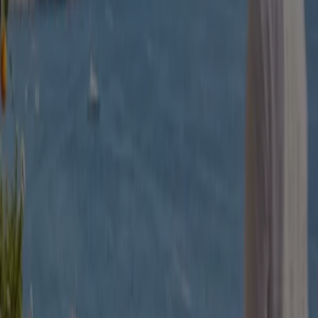
Gents
Upp till 70%!
Går ut imorgon
Göteborg
Visa fler
Reklam