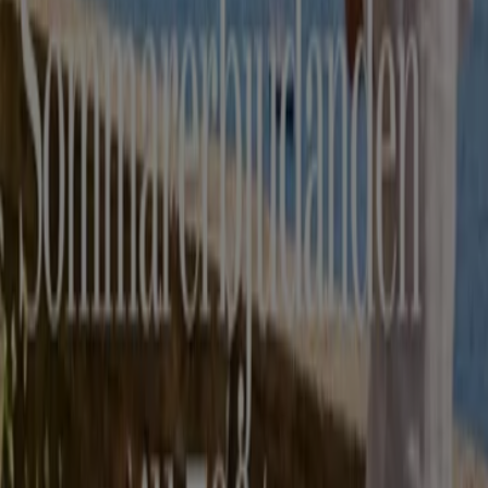
solglasögon
och allt som hör till dessa
produktkategorier. Tiendeo hjälper dig hitta de bästa
optikerna
nära dig till de bästa priserna.
Se Apotek och Hälsa erbjudanden
Reklam