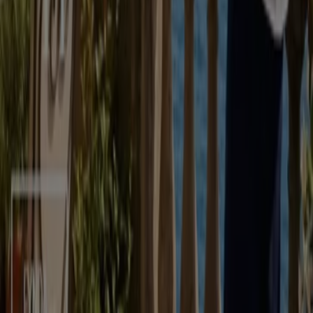
Vad vi gör
Affärslösningar
Nyheter och media
Jobba med oss
Kontakta oss
Marknadsförings- och affärsbegäran
Butiken är felaktigt angiven på kartan
Veckovis annonsfeedback
Tekniska problem och allmän feedback
Index
Märken