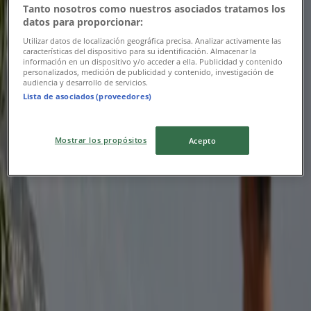
Tanto nosotros como nuestros asociados tratamos los
Exklusivt erbjudande!
datos para proporcionar:
Utgår den 19/8
Göteborg
Utilizar datos de localización geográfica precisa. Analizar activamente las
características del dispositivo para su identificación. Almacenar la
información en un dispositivo y/o acceder a ella. Publicidad y contenido
personalizados, medición de publicidad y contenido, investigación de
audiencia y desarrollo de servicios.
Apoteksgruppen
Lista de asociados (proveedores)
Upp till 30%!
Mostrar los propósitos
Acepto
Utgår den 20/8
Göteborg
Apoteket
20-50% rabatt!
Utgår den 23/8
Göteborg
Reklam