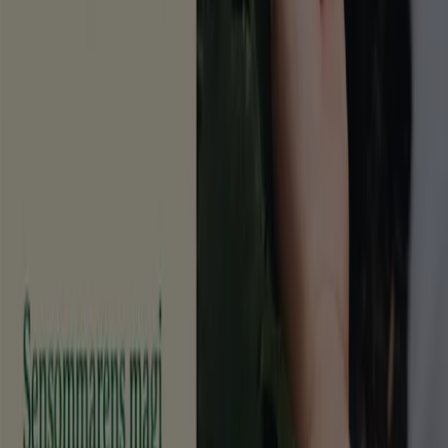
Vad vi gör
Affärslösningar
Nyheter och media
Jobba med oss
Kontakta oss
Marknadsförings- och affärsbegäran
Butiken är felaktigt angiven på kartan
Veckovis annonsfeedback
Tekniska problem och allmän feedback
Index
Märken
Lokala varumärken
Återförsäljare