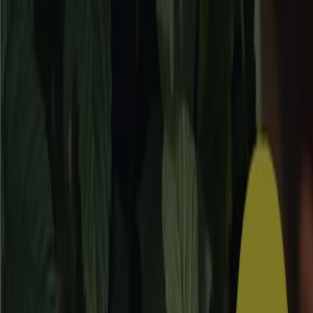
Du är här:
Järfälla
Featured
Matbutiker
Möbler och Inredning
Bygg och
Trädgård
Kläder, Skor och Accessoarer
Elektronik och
Vitvaror
Sport
Bilar och Motor
Leksaker och Barn
Skönhet
och Parfym
Apotek och Hälsa
Restauranger och
Kaféer
Böcker och Kontorsmaterial
Resor
Banker
Reklam
Bygg & Trädgård i Järfälla -