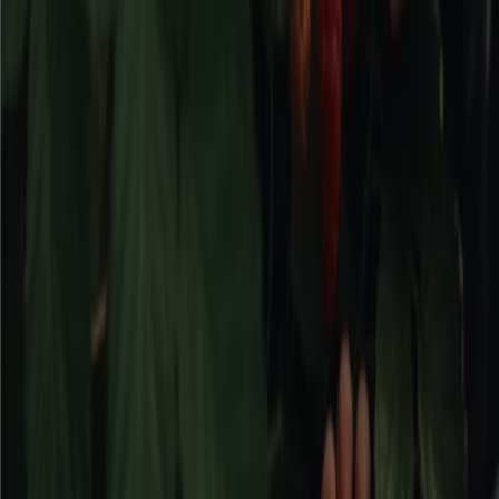
Järfälla
Flyers och bästa erbjudanden i
Järfälla
kaffe
godis
mattor
parasoll
skor
ost
gardiner
fisk och
skaldjur
potatis
Bygg och Trädgård i andra städer
Stockholm
Göteborg
Malmö
Uppsala
Örebro
Västerås
Norrköping
Linköping
Jönköping
Umeå
Lund (Skåne)
Karlstad
Helsingborg
Sundsvall
Halmstad
Borås
Visa fler städer
Bygg- och trädgårdsprodukter
är produktkategorier
som kan vara dyra. Tiendeo erbjuder information
angående rabatter och erbjudanden för produkter inom