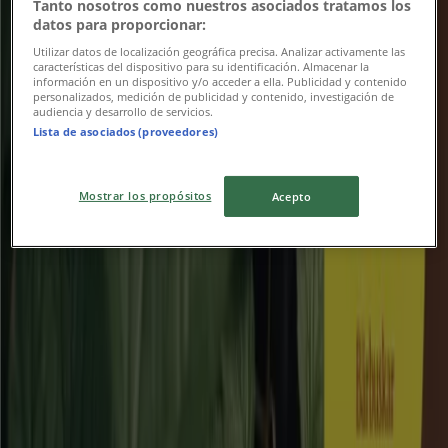
Tanto nosotros como nuestros asociados tratamos los
datos para proporcionar:
Utgår den 31/8
Järfälla
Utilizar datos de localización geográfica precisa. Analizar activamente las
características del dispositivo para su identificación. Almacenar la
información en un dispositivo y/o acceder a ella. Publicidad y contenido
personalizados, medición de publicidad y contenido, investigación de
Folkpool
audiencia y desarrollo de servicios.
Lista de asociados (proveedores)
Exklusivt erbjudande!
Mostrar los propósitos
Acepto
Utgår den 17/8
Järfälla
Clas Ohlson
Upp till 40%!
Utgår den 16/8
Järfälla
Reklam