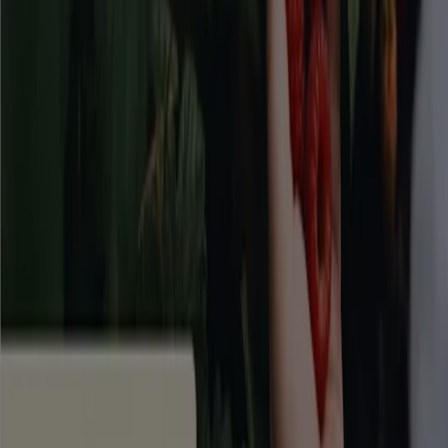
Tiendeo är en del av Shopfully, teknikföretaget som
återuppfinner lokal shopping över hela världen.
Tiendeo