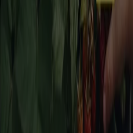
20% rabatt!
Utgår den 17/8
Järfälla
Visa fler
Reklam
Bygg och Trädgård kataloger i