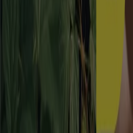
Skånska Byggvaror
20-30% rabatt!
Utgår den 17/8
Järfälla
Blomsterlandet