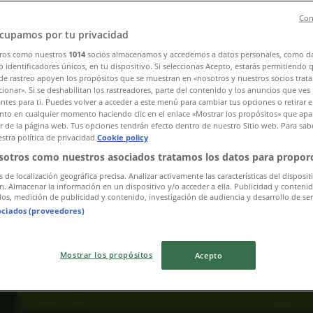
Con
cupamos por tu privacidad
ros como nuestros
1014
socios almacenamos y accedemos a datos personales, como d
 identificadores únicos, en tu dispositivo. Si seleccionas Acepto, estarás permitiendo 
de rastreo apoyen los propósitos que se muestran en «nosotros y nuestros socios trat
ionar». Si se deshabilitan los rastreadores, parte del contenido y los anuncios que ves
antes para ti. Puedes volver a acceder a este menú para cambiar tus opciones o retirar e
to en cualquier momento haciendo clic en el enlace «Mostrar los propósitos» que apar
in stad
or de la página web. Tus opciones tendrán efecto dentro de nuestro Sitio web. Para sab
stra política de privacidad.
Cookie policy
sotros como nuestros asociados tratamos los datos para proporc
s de localización geográfica precisa. Analizar activamente las características del disposit
ón. Almacenar la información en un dispositivo y/o acceder a ella. Publicidad y conteni
os, medición de publicidad y contenido, investigación de audiencia y desarrollo de ser
ociados (proveedores)
Mostrar los propósitos
Acepto