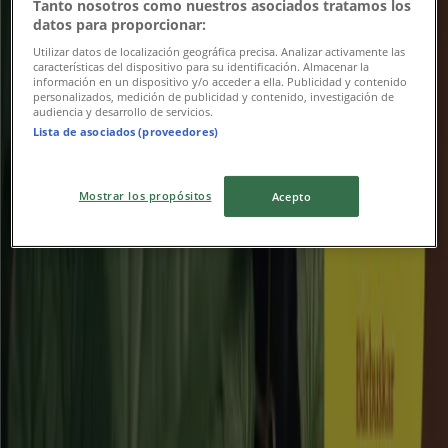
Tanto nosotros como nuestros asociados tratamos los
datos para proporcionar:
Utgår den 31/8
Borås
Utilizar datos de localización geográfica precisa. Analizar activamente las
características del dispositivo para su identificación. Almacenar la
información en un dispositivo y/o acceder a ella. Publicidad y contenido
personalizados, medición de publicidad y contenido, investigación de
Folkpool
audiencia y desarrollo de servicios.
Lista de asociados (proveedores)
Exklusivt erbjudande!
Mostrar los propósitos
Acepto
Utgår den 17/8
Borås
Clas Ohlson
Upp till 40%!
Utgår den 16/8
Borås
Reklam