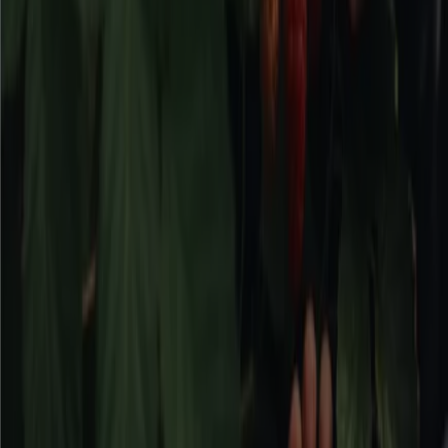
Borås
Flyers och bästa erbjudanden i
Borås
kaffe
godis
mattor
parasoll
skor
ost
gardiner
fisk och
skaldjur
potatis
Bygg och Trädgård i andra städer
Stockholm
Göteborg
Malmö
Uppsala
Örebro
Västerås
Norrköping
Linköping
Jönköping
Umeå
Lund (Skåne)
Karlstad
Helsingborg
Sundsvall
Halmstad
Borås
Visa fler städer
Bygg- och trädgårdsprodukter
är produktkategorier
som kan vara dyra. Tiendeo erbjuder information
angående rabatter och erbjudanden för produkter inom