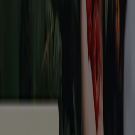
Tiendeo är en del av Shopfully, teknikföretaget som
återuppfinner lokal shopping över hela världen.
Tiendeo