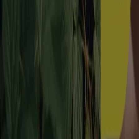
Skånska Byggvaror
20-30% rabatt!
Utgår den 17/8
Borås
Blomsterlandet