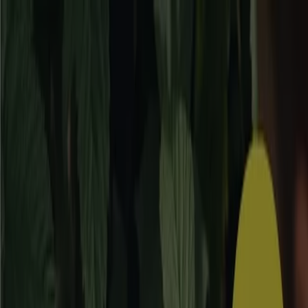
Du är här:
Borås
Featured
Matbutiker
Möbler och Inredning
Bygg och
Trädgård
Kläder, Skor och Accessoarer
Elektronik och
Vitvaror
Sport
Bilar och Motor
Leksaker och Barn
Skönhet
och Parfym
Apotek och Hälsa
Restauranger och
Kaféer
Böcker och Kontorsmaterial
Resor
Banker
Reklam
Bygg & Trädgård i Borås -