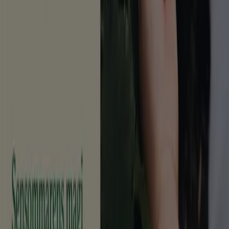
Vad vi gör
Affärslösningar
Nyheter och media
Jobba med oss
Kontakta oss
Marknadsförings- och affärsbegäran
Butiken är felaktigt angiven på kartan
Veckovis annonsfeedback
Tekniska problem och allmän feedback
Index
Märken
Lokala varumärken
Återförsäljare