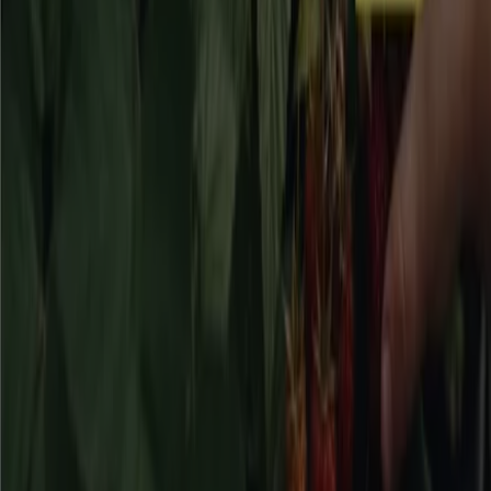
20% rabatt!
Utgår den 17/8
Borås
Visa fler
Reklam
Bygg och Trädgård kataloger i