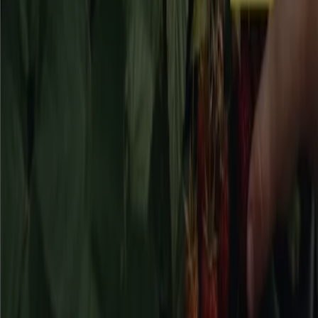
20% rabatt!
Utgår den 17/8
Falköping
Visa fler
Reklam
Bygg och Trädgård kataloger i