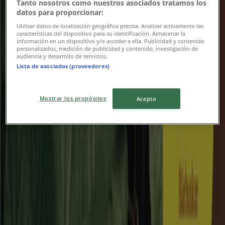
Tanto nosotros como nuestros asociados tratamos los
datos para proporcionar:
Utgår den 31/8
Falköping
Utilizar datos de localización geográfica precisa. Analizar activamente las
características del dispositivo para su identificación. Almacenar la
información en un dispositivo y/o acceder a ella. Publicidad y contenido
personalizados, medición de publicidad y contenido, investigación de
Folkpool
audiencia y desarrollo de servicios.
Lista de asociados (proveedores)
Exklusivt erbjudande!
Mostrar los propósitos
Acepto
Utgår den 17/8
Falköping
Clas Ohlson
Upp till 40%!
Utgår den 16/8
Falköping
Reklam