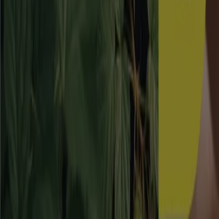
Skånska Byggvaror
20-30% rabatt!
Utgår den 17/8
Falköping
Blomsterlandet