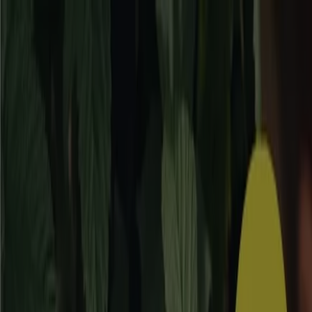
Du är här:
Falköping
Featured
Matbutiker
Möbler och Inredning
Bygg och
Trädgård
Kläder, Skor och Accessoarer
Elektronik och
Vitvaror
Sport
Bilar och Motor
Leksaker och Barn
Skönhet
och Parfym
Apotek och Hälsa
Restauranger och
Kaféer
Böcker och Kontorsmaterial
Resor
Banker
Reklam
Bygg & Trädgård i Falköping -