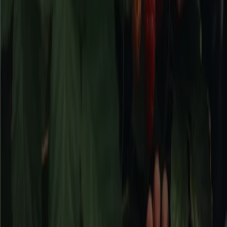
Falköping
Flyers och bästa erbjudanden i
Falköping
kaffe
godis
mattor
parasoll
skor
ost
gardiner
fisk och
skaldjur
potatis
Bygg och Trädgård i andra städer
Stockholm
Göteborg
Malmö
Uppsala
Örebro
Västerås
Norrköping
Linköping
Jönköping
Umeå
Lund (Skåne)
Karlstad
Helsingborg
Sundsvall
Halmstad
Borås
Visa fler städer
Bygg- och trädgårdsprodukter
är produktkategorier
som kan vara dyra. Tiendeo erbjuder information
angående rabatter och erbjudanden för produkter inom