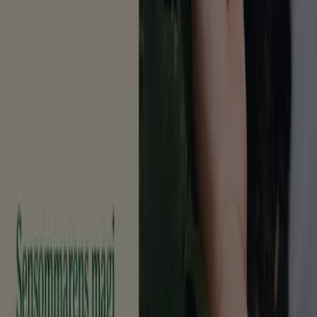
Vad vi gör
Affärslösningar
Nyheter och media
Jobba med oss
Kontakta oss
Marknadsförings- och affärsbegäran
Butiken är felaktigt angiven på kartan
Veckovis annonsfeedback
Tekniska problem och allmän feedback
Index
Märken
Lokala varumärken
Återförsäljare