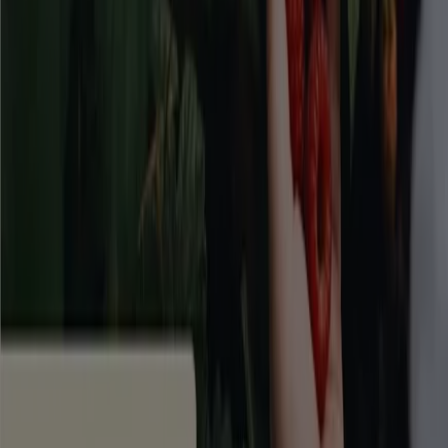
Tiendeo är en del av Shopfully, teknikföretaget som
återuppfinner lokal shopping över hela världen.
Tiendeo