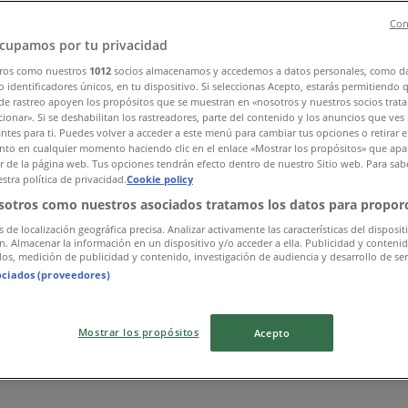
Con
cupamos por tu privacidad
ros como nuestros
1012
socios almacenamos y accedemos a datos personales, como d
 identificadores únicos, en tu dispositivo. Si seleccionas Acepto, estarás permitiendo 
de rastreo apoyen los propósitos que se muestran en «nosotros y nuestros socios trat
ionar». Si se deshabilitan los rastreadores, parte del contenido y los anuncios que ves
antes para ti. Puedes volver a acceder a este menú para cambiar tus opciones o retirar e
to en cualquier momento haciendo clic en el enlace «Mostrar los propósitos» que apar
or de la página web. Tus opciones tendrán efecto dentro de nuestro Sitio web. Para sab
stra política de privacidad.
Cookie policy
sotros como nuestros asociados tratamos los datos para proporc
s de localización geográfica precisa. Analizar activamente las características del disposit
ón. Almacenar la información en un dispositivo y/o acceder a ella. Publicidad y conteni
os, medición de publicidad y contenido, investigación de audiencia y desarrollo de ser
ociados (proveedores)
Mostrar los propósitos
Acepto