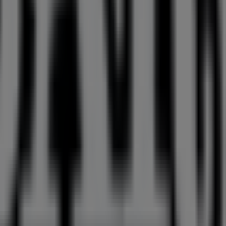
ogerna
från detta framstående varumärke inom
 kvalitetsprodukter som hjälper dig att spara under hela