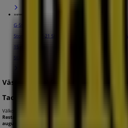
G-Star Raw
Stora Gatan 7-21 SHOP 324 Punkt 722 12 VASTERAS, 
15 m
Stängt
Västerås'deki Restauranger och Kafée
Taco Bar
Välkommen till
Taco Bar
-butiken på Tiendeo, där du kan 
Restauranger och Kaféer
. Vår fysiska butik är belägen på
augusti 2026
.