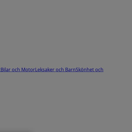
t
Bilar och Motor
Leksaker och Barn
Skönhet och