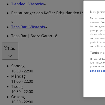
Tiendeo i Västerås
»
Nos preo
Restauranger och Kaféer Erbjudanden i Västerås
Tanto nosot
»
navegación o
Taco Bar i Västerås
»
tecnologías 
para proporc
de ser relev
Taco Bar | Stora Gatan 18
consentimien
parte inferi
consulta nue
Stängt
Tanto no
Utilizar dato
identificaci
Söndag
personalizad
10:30 - 22:00
Lista de as
Måndag
11:00 - 22:00
Tisdag
10:30 - 22:00
Onsdag
10:30 - 22:00