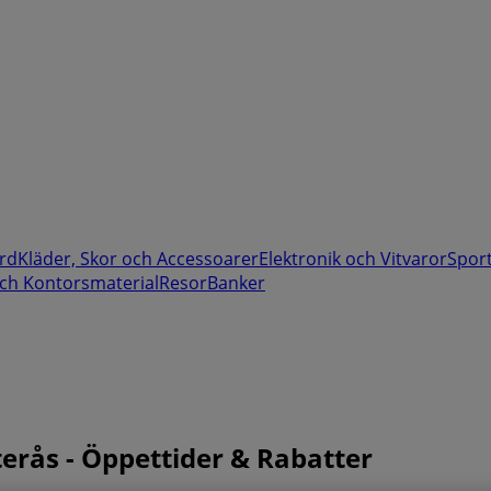
rd
Kläder, Skor och Accessoarer
Elektronik och Vitvaror
Spor
ch Kontorsmaterial
Resor
Banker
terås - Öppettider & Rabatter