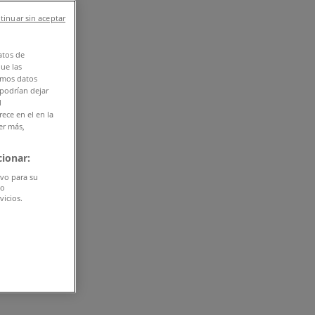
tinuar sin aceptar
atos de
que las
amos datos
 podrían dejar
l
ece en el en la
er más,
ionar:
ivo para su
do
vicios.