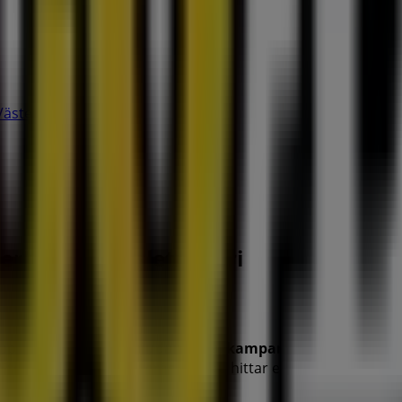
Västerås
r'nin diğer işletmeleri
upptäcka de bästa
erbjudandena
,
kampanjerna
och
katal
Stora Gatan 18
,
Västerås
, där du hittar ett brett utbud av