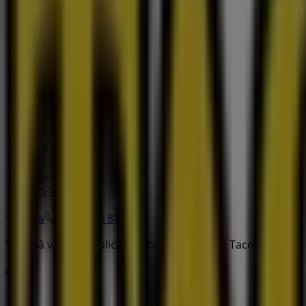
10:30 - 22:00
Måndag
11:00 - 22:00
Tisdag
10:30 - 22:00
Onsdag
10:30 - 22:00
Torsdag
10:30 - 22:00
Fredag
10:30 - 22:00
Lördag
10:30 - 22:00
Karta
021-12 58 81
Vi är på väg att publicera erbjudanden från Taco Bar
Reklam