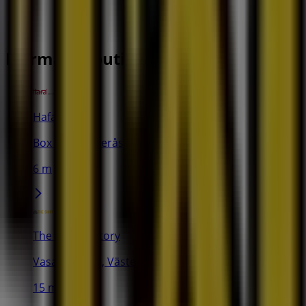
Närmaste butiker
Hafa
Box 878, Västerås
6 m
The Shirt Factory
Vasagatan 25, Västerås
15 m