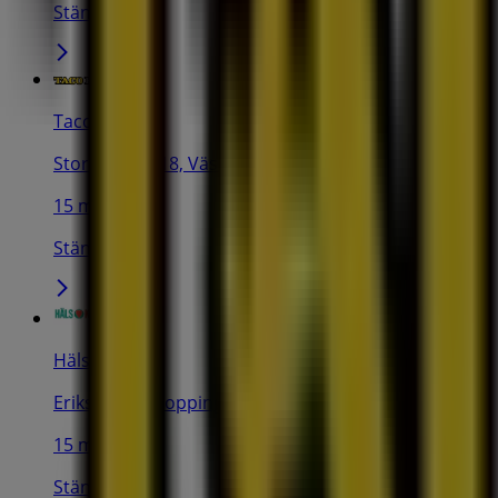
Stängt
Taco Bar
Stora Gatan 18, Västerås
15 m
Stängt
Hälsokraft
Erikslunds shoppingcenter, Västerås
15 m
Stängt