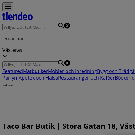
Du är här:
Västerås
Featured
Matbutiker
Möbler och Inredning
Bygg och Trädgå
Parfym
Apotek och Hälsa
Restauranger och Kaféer
Böcker o
Reklam
Taco Bar Butik | Stora Gatan 18, Väs