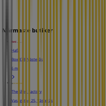
Närmaste butiker
Hafa
Box 878, Västerås
6 m
The Shirt Factory
Vasagatan 25, Västerås