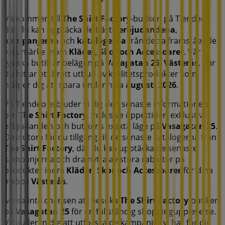
Välkommen till
The Shirt Factory
-butiken på Tiendeo,
där du kan upptäcka de bästa
erbjudandena
,
kampanjerna
och
katalogerna
från detta framstående
varumärke inom
Kläder, Skor och Accessoarer
. Vår
fysiska butik är belägen på
Vasagatan 25
,
Västerås
, där
du hittar ett brett utbud av kvalitetsprodukter som
hjälper dig att spara under hela
augusti 2026
.
På Tiendeo erbjuder vi dig den senaste informationen
om
The Shirt Factory
, inklusive öppettider, exklusiva
erbjudanden och butikens exakta läge på
Vasagatan 25
.
Dessutom får du tillgång till de senaste katalogerna från
The Shirt Factory
, där du kan upptäcka de senaste
kampanjerna och dra nytta av stora rabatter på
produkter inom
Kläder, Skor och Accessoarer
för dina
inköp i
Västerås
.
Missa inte chansen att besöka
The Shirt Factory
-butiken
på
Vasagatan 25
för en fullständig shoppingupplevelse.
Vi bjuder in dig att utforska de kampanjer vi har för dig