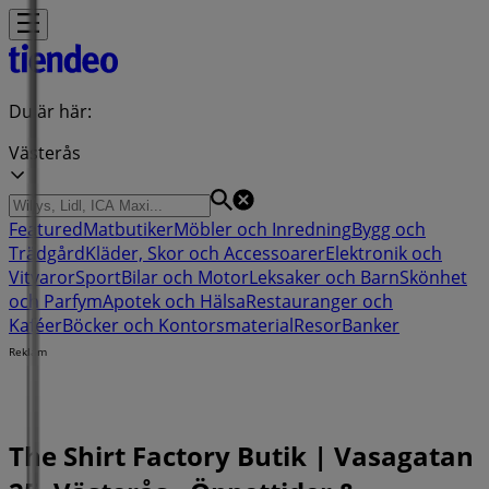
Du är här:
Västerås
Featured
Matbutiker
Möbler och Inredning
Bygg och
Trädgård
Kläder, Skor och Accessoarer
Elektronik och
Vitvaror
Sport
Bilar och Motor
Leksaker och Barn
Skönhet
och Parfym
Apotek och Hälsa
Restauranger och
Kaféer
Böcker och Kontorsmaterial
Resor
Banker
Reklam
The Shirt Factory Butik | Vasagatan