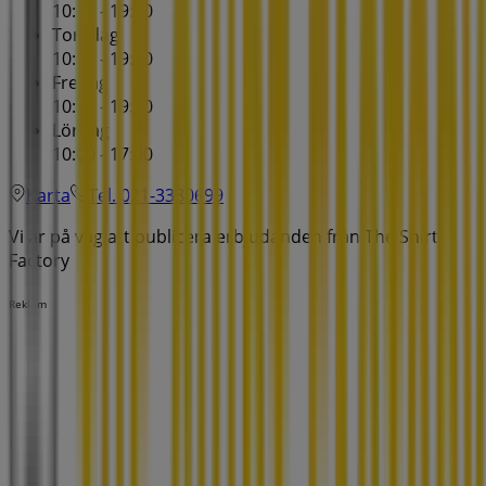
10:00 - 19:00
Torsdag
10:00 - 19:00
Fredag
10:00 - 19:00
Lördag
10:00 - 17:00
Karta
Tel. 021-3380699
Vi är på väg att publicera erbjudanden från The Shirt
Factory
Reklam