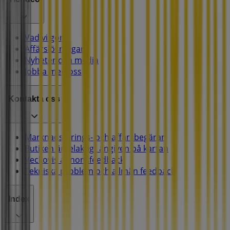
Vad vi gör
Affärslösningar
Nyheter och media
Jobba med oss
Kontakta oss
Marknadsförings- och affärsbegäran
Butiken är felaktigt angiven på kartan
Veckovis annonsfeedback
Tekniska problem och allmän feedback
Index