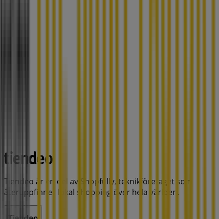
Tiendeo är en del av Shopfully, teknikföretaget som
återuppfinner lokal shopping över hela världen.
Tiendeo