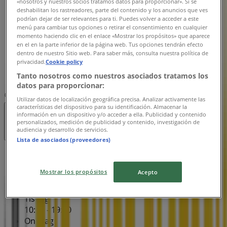
«nosotros y nuestros socios tratamos datos para proporcionar». Si se
10:00 - 19:00
deshabilitan los rastreadores, parte del contenido y los anuncios que ves
podrían dejar de ser relevantes para ti. Puedes volver a acceder a este
Torsdag
menú para cambiar tus opciones o retirar el consentimiento en cualquier
10:00 - 19:00
momento haciendo clic en el enlace «Mostrar los propósitos» que aparece
Fredag
en el en la parte inferior de la página web. Tus opciones tendrán efecto
dentro de nuestro Sitio web. Para saber más, consulta nuestra política de
10:00 - 19:00
privacidad.
Cookie policy
Lördag
Tanto nosotros como nuestros asociados tratamos los
10:00 - 17:00
datos para proporcionar:
Karta
Tel. 021-3380699
Utilizar datos de localización geográfica precisa. Analizar activamente las
características del dispositivo para su identificación. Almacenar la
información en un dispositivo y/o acceder a ella. Publicidad y contenido
Stängt
personalizados, medición de publicidad y contenido, investigación de
audiencia y desarrollo de servicios.
Lista de asociados (proveedores)
Söndag
12:00 - 16:00
Mostrar los propósitos
Acepto
Måndag
10:00 - 19:00
Tisdag
10:00 - 19:00
Onsdag