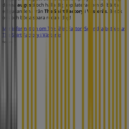
denna
augusti
och hålla dig uppdaterad om de bästa
erbjudandena från
The Shirt Factory
i
Västerås
. Besök
oss och börja spara redan idag!
Mer information om The Shirt Factory
Se andra butiker av
The Shirt Factory i Västerås
Reklam