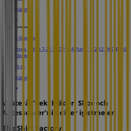
Stängt
G-Star Raw
Stora Gatan 7-21 SHOP 324 Punkt 722 12 VASTERAS,
Västerås
15 m
Stängt
Västerås'deki Kläder, Skor och
Accessoarer'nin diğer işletmeleri
The Shirt Factory