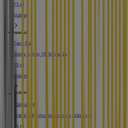
15 m
Stängt
Taco Bar
Stora Gatan 18, Västerås
15 m
Stängt
Hälsokraft
Erikslunds shoppingcenter, Västerås
15 m