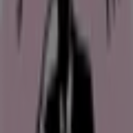
i
Europa
,
Nordamerika
,
Asien
och
Australien
.
Restaurangerna säljer främst kaffe, juicer och
smörgåsar. De finns på platser så som
Stockholm
,
Göteborg
och
Malmö
. På
hemsidan
joejuice.com kan du
finna flera tips och råd om vad du kan finna på Joe & The
Juice. Dessutom kan du här finna deras nylanserade
online
butik
, vilket gör att du inte behöver träffa någon
för att komma åt just dina produkter som du vill ha när
du är sugen på något gott.
Joe & The Juices bakgrund
Joe & The Juice grundades år 2002 av Kaspar Basse.
Företaget har sitt huvudkontor i
Köpenhamn
och säljer
kaffe, te, smörgåsar, färska
juicer, smoothies och shots gjorda på organiska
ingredienser.
År 2013 köptes företaget upp av Valedo Partners för 48
miljoner US-dollar, medan Kaspar Basse fick behålla 10%
av företaget. General Atlantic investerade i oktober 2016