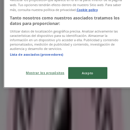
Vi är på väg att publicera erbjudanden från Joe & the
web. Tus opciones tendrán efecto dentro de nuestro Sitio web. Para saber
Juice
más, consulta nuestra política de privacidad.
Cookie policy
Tanto nosotros como nuestros asociados tratamos los
Reklam
datos para proporcionar:
Utilizar datos de localización geográfica precisa. Analizar activamente las
características del dispositivo para su identificación. Almacenar la
información en un dispositivo y/o acceder a ella. Publicidad y contenido
personalizados, medición de publicidad y contenido, investigación de
audiencia y desarrollo de servicios.
Lista de asociados (proveedores)
Mostrar los propósitos
Acepto
{"numCatalogs":0}
Andra företag inom Restauranger
och Kaféer