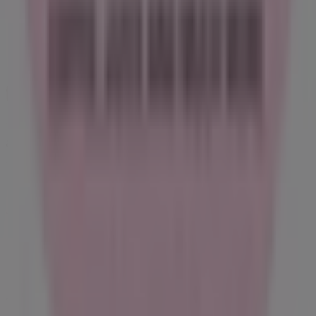
Tiendeo är en del av Shopfully, teknikföretaget som
återuppfinner lokal shopping över hela världen.
Tiendeo
Vad vi gör
Affärslösningar
Nyheter och media
Jobba med oss