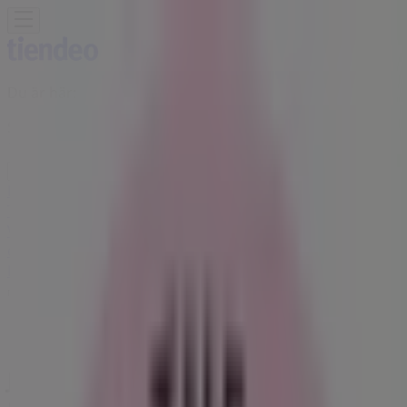
Du är här:
Stockholm
Featured
Matbutiker
Möbler och Inredning
Bygg och
Trädgård
Kläder, Skor och Accessoarer
Elektronik och
Vitvaror
Sport
Bilar och Motor
Leksaker och Barn
Skönhet
och Parfym
Apotek och Hälsa
Restauranger och
Kaféer
Böcker och Kontorsmaterial
Resor
Banker
Reklam
Joe & the Juice - Erbjudanden,