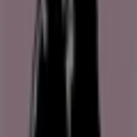
i företaget för att hjälpa till med finansieringen av en
expansion till
USA
.
Utöver ett flertal platser runt om i
Danmark
, har Joe &
The Juice serveringar
i
Sverige
,
Tyskland
,
Nederländerna
,
Norge
,
Storbritanni
med flera.
Retur med Joe & The Juice
Joe & The Juice hoppas att du älskar deras produkter lika
mycket som de, men de förstår också att människor
ibland ändrar sig. Om du inte är helt nöjd med ditt köp är
de här för att hjälpa dig. De tar gärna emot returer eller
byter mot alla prissatta icke-fördärvliga varor som köpts
på deras webbplats.
Alla produkter som köpts på deras webbplats måste
returneras per post med returetiketten som de utfärdar