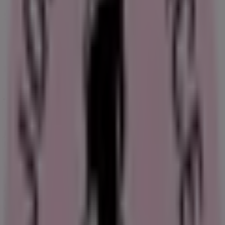
Snabbkoll på erbjudanden på Joe &
the Juice
Kategorier:
Restauranger och Kaféer
Joe & the Juice, alla erbjudanden
inom räckhåll för dina fingertoppar
Joe & The Juice är en dansk kedja av juicebarer och
kaffebutiker.
Lär känna Joe & The Juice
Joe & The Juice är en dansk kedja
av juicebarer och kaffebutiker som finns runt om i
världen. Från och med 2019 finns Joe & The Juice på över
300 platser