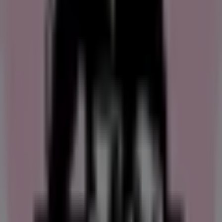
till dig. Du kan inte returnera eller byta ut varor som
köpts via deras webbplats i någon av ders barer. När de
har tagit emot din vara kommer de att inspektera den
och meddela dig att de har mottagit din returnerade
artikel. De kommer omedelbart att meddela dig om
statusen för din återbetalning.
Hitta Joe & the Juice kataloger i din
stad
Joe & the Juice i Stockholm
Joe & the Juice i Uppsala
Joe & the Juice i Helsingborg
Joe & the Juice i Täby
Joe
& the Juice i Nacka
Joe & the Juice i Solna
Joe & the
Juice i Lidingö
Joe & the Juice i Danderyd
Joe & the
Juice i Märsta
Joe & the Juice i Mölnlycke
Joe & the
Juice i Sigtuna
Joe & the Juice i Kållered
Visa fler städer
Reklam