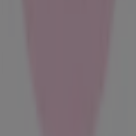
Kontakta oss
Marknadsförings- och affärsbegäran
Butiken är felaktigt angiven på kartan
Veckovis annonsfeedback
Tekniska problem och allmän feedback
Index
Märken
Återförsäljare
Produkter
Städer
Ladda ner Tiendeo appen