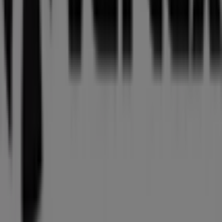
kampanjer vi har för dig denna
augusti
och hålla dig
uppdaterad om de bästa erbjudandena från
Vartex
i
Lund (Skåne)
. Besök oss och börja spara redan idag!
Mer information om Vartex
Se andra butiker av Vartex i
Lund (Skåne)
Reklam