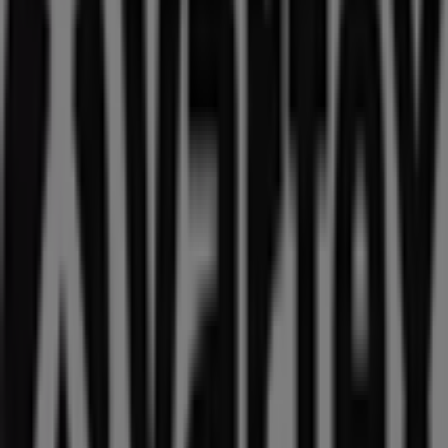
Öppna
Burger King
Knut den Stores gata 2, Lund (Skåne)
68 m
Öppna
Lund (Skåne)'deki Sport'nin diğer
işletmeleri