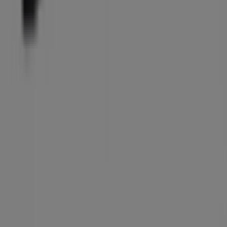
Tiendeo är en del av Shopfully, teknikföretaget som
återuppfinner lokal shopping över hela världen.
Tiendeo