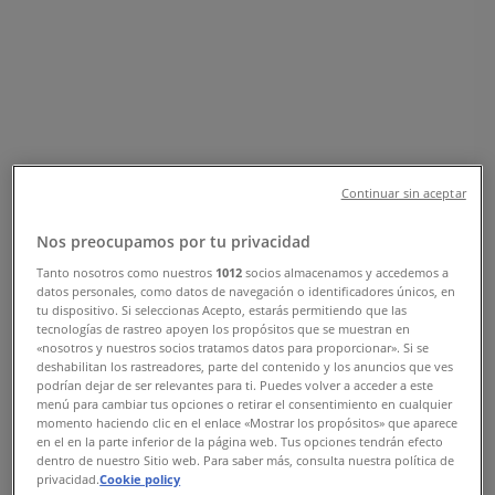
GUSTAVSHEMSVÄGEN 1, Lund
(Skåne) - Öppettider & Rabatter
Tiendeo i Lund (Skåne)
»
Sport Erbjudanden i Lund (Skåne)
»
Vartex i Lund (Skåne)
»
Vartex | GUSTAVSHEMSVÄGEN 1
Continuar sin aceptar
Karta
070-861 45 36
Nos preocupamos por tu privacidad
Karta
070-861 45 36
Tanto nosotros como nuestros
1012
socios almacenamos y accedemos a
datos personales, como datos de navegación o identificadores únicos, en
Vartex Erbjudanden i Lund (Skåne)
tu dispositivo. Si seleccionas Acepto, estarás permitiendo que las
tecnologías de rastreo apoyen los propósitos que se muestran en
«nosotros y nuestros socios tratamos datos para proporcionar». Si se
deshabilitan los rastreadores, parte del contenido y los anuncios que ves
podrían dejar de ser relevantes para ti. Puedes volver a acceder a este
menú para cambiar tus opciones o retirar el consentimiento en cualquier
momento haciendo clic en el enlace «Mostrar los propósitos» que aparece
en el en la parte inferior de la página web. Tus opciones tendrán efecto
dentro de nuestro Sitio web. Para saber más, consulta nuestra política de
Vartex
privacidad.
Cookie policy