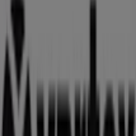
24 m
HiFi Klubben
St: Gråbrödersgatan 17A 222 22 Lund, Lund (Skåne)
24 m
Öppna
G-Star Raw
Foretagsvagen 10 Nova Centrum 227 61 LUND,
Lund (Skåne)
38 m