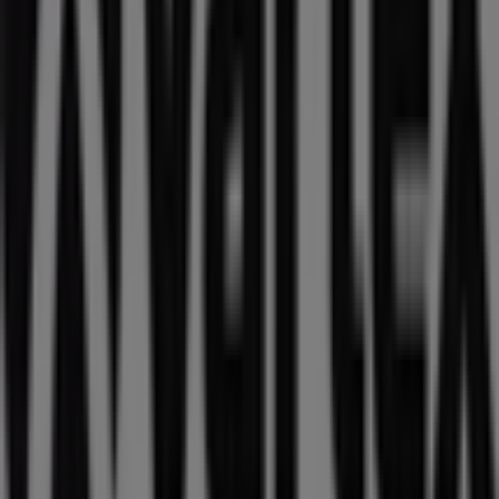
Vartex
Välkommen till
Vartex
-butiken på Tiendeo, där du kan
upptäcka de bästa
erbjudandena
,
kampanjerna
och
katalogerna
från detta framstående varumärke inom
Sport
. Vår fysiska butik är belägen på
GUSTAVSHEMSVÄGEN 1
,
Lund (Skåne)
, där du hittar ett
brett utbud av kvalitetsprodukter som hjälper dig att
spara under hela
augusti 2026
.
På Tiendeo erbjuder vi dig den senaste informationen
om
Vartex
, inklusive öppettider, exklusiva erbjudanden
och butikens exakta läge på
GUSTAVSHEMSVÄGEN 1
.
Dessutom får du tillgång till de senaste katalogerna från
Vartex
, där du kan upptäcka de senaste kampanjerna
och dra nytta av stora rabatter på produkter inom
Sport
för dina inköp i
Lund (Skåne)
.
Missa inte chansen att besöka
Vartex
-butiken på
GUSTAVSHEMSVÄGEN 1
för en fullständig
shoppingupplevelse. Vi bjuder in dig att utforska de