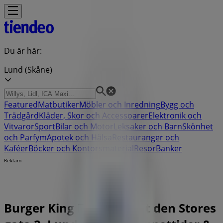
Du är här:
Lund (Skåne)
Featured
Matbutiker
Möbler och Inredning
Bygg och
Trädgård
Kläder, Skor och Accessoarer
Elektronik och
Vitvaror
Sport
Bilar och Motor
Leksaker och Barn
Skönhet
och Parfym
Apotek och Hälsa
Restauranger och
Kaféer
Böcker och Kontorsmaterial
Resor
Banker
Reklam
Burger King Butik | Knut den Stores