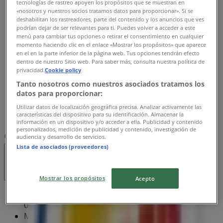
tecnologías de rastreo apoyen los propósitos que se muestran en
Tisdag
«nosotros y nuestros socios tratamos datos para proporcionar». Si se
09:00 - 23:00
deshabilitan los rastreadores, parte del contenido y los anuncios que ves
Onsdag
podrían dejar de ser relevantes para ti. Puedes volver a acceder a este
09:00 - 12:00
menú para cambiar tus opciones o retirar el consentimiento en cualquier
momento haciendo clic en el enlace «Mostrar los propósitos» que aparece
Torsdag
en el en la parte inferior de la página web. Tus opciones tendrán efecto
dentro de nuestro Sitio web. Para saber más, consulta nuestra política de
Stängt
privacidad.
Cookie policy
Tanto nosotros como nuestros asociados tratamos los
Fredag
datos para proporcionar:
09:00 - 17:00
Lördag
Utilizar datos de localización geográfica precisa. Analizar activamente las
características del dispositivo para su identificación. Almacenar la
09:00 - 17:00
información en un dispositivo y/o acceder a ella. Publicidad y contenido
personalizados, medición de publicidad y contenido, investigación de
Karta
046-184100
audiencia y desarrollo de servicios.
Lista de asociados (proveedores)
Öppna
Tills 17:00
Mostrar los propósitos
Acepto
Söndag
09:00 - 23:00
Måndag