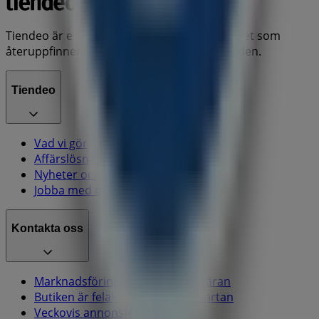
Tiendeo är en del av Shopfully, teknikföretaget som
återuppfinner lokal shopping över hela världen.
Tiendeo
Vad vi gör
Affärslösningar
Nyheter och media
Jobba med oss
Kontakta oss
Marknadsförings- och affärsbegäran
Butiken är felaktigt angiven på kartan
Veckovis annonsfeedback