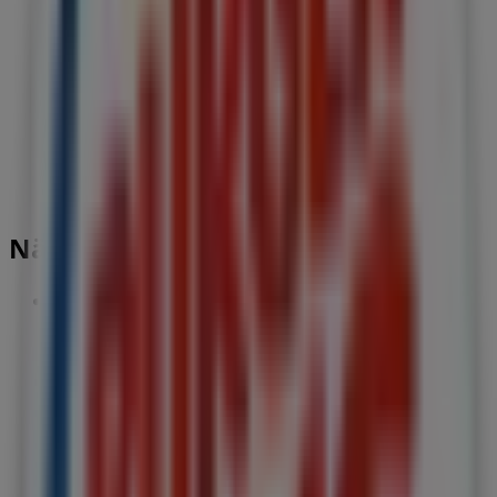
Närmaste butiker
Sonos
St. Gråbrödersgatan 17 A, Lund (Skåne)
24 m
Stängt