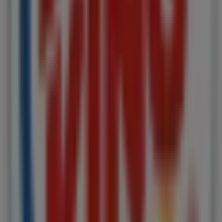
G-Star Raw
Foretagsvagen 10 Nova Centrum 227 61 LUND,
Lund (Skåne)
38 m
Öppna
Burger King
Knut den Stores gata 2, Lund (Skåne)
68 m
Öppna