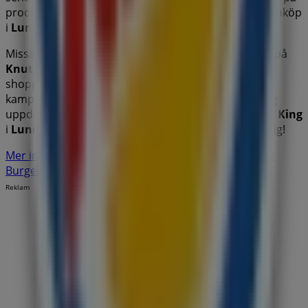
produkter inom
Restauranger och Kaféer
för dina inköp
i
Lund (Skåne)
.
Missa inte chansen att besöka
Burger King
-butiken på
Knut den Stores gata 2
för en fullständig
shoppingupplevelse. Vi bjuder in dig att utforska de
kampanjer vi har för dig denna
augusti
och hålla dig
uppdaterad om de bästa erbjudandena från
Burger King
i
Lund (Skåne)
. Besök oss och börja spara redan idag!
Mer information om Burger King
Se andra butiker av
Burger King i Lund (Skåne)
Reklam