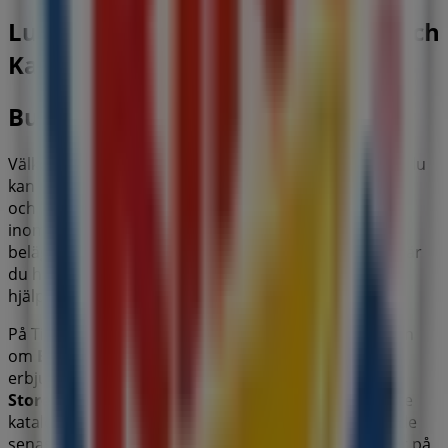
Lund (Skåne)'deki Restauranger och
Kaféer'nin diğer işletmeleri
Burger King
Välkommen till
Burger King
-butiken på Tiendeo, där du
kan upptäcka de bästa
erbjudandena
,
kampanjerna
och
katalogerna
från detta framstående varumärke
inom
Restauranger och Kaféer
. Vår fysiska butik är
belägen på
Knut den Stores gata 2
,
Lund (Skåne)
, där
du hittar ett brett utbud av kvalitetsprodukter som
hjälper dig att spara under hela
augusti 2026
.
På Tiendeo erbjuder vi dig den senaste informationen
om
Burger King
, inklusive öppettider, exklusiva
erbjudanden och butikens exakta läge på
Knut den
Stores gata 2
. Dessutom får du tillgång till de senaste
katalogerna från
Burger King
, där du kan upptäcka de
senaste kampanjerna och dra nytta av stora rabatter på