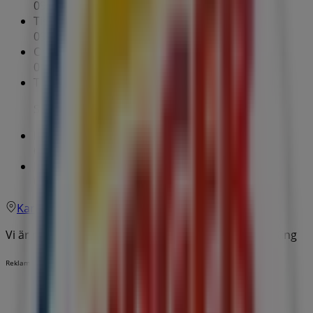
09:00 - 23:00
Tisdag
09:00 - 23:00
Onsdag
09:00 - 12:00
Torsdag
Stängt
Fredag
09:00 - 17:00
Lördag
09:00 - 17:00
Karta
046-184100
Vi är på väg att publicera erbjudanden från Burger King
Reklam