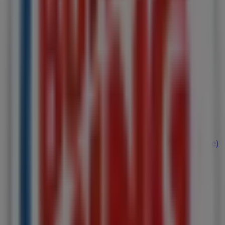
Samsung
St. Gråbrödersgatan 17A, Lund (Skåne)
24 m
HiFi Klubben
St: Gråbrödersgatan 17A 222 22 Lund, Lund (Skåne)
24 m
Stängt