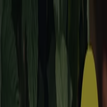
Du är här:
Bromma
Featured
Matbutiker
Möbler och Inredning
Bygg och
Trädgård
Kläder, Skor och Accessoarer
Elektronik och
Vitvaror
Sport
Bilar och Motor
Leksaker och Barn
Skönhet
och Parfym
Apotek och Hälsa
Restauranger och
Kaféer
Böcker och Kontorsmaterial
Resor
Banker
Reklam
Bygg & Trädgård i Bromma -