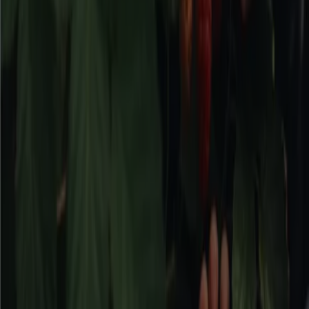
Bromma
Flyers och bästa erbjudanden i
Bromma
kaffe
godis
mattor
parasoll
skor
ost
gardiner
fisk och
skaldjur
potatis
Bygg och Trädgård i andra städer
Stockholm
Göteborg
Malmö
Uppsala
Örebro
Västerås
Norrköping
Linköping
Jönköping
Umeå
Lund (Skåne)
Karlstad
Helsingborg
Sundsvall
Halmstad
Borås
Visa fler städer
Bygg- och trädgårdsprodukter
är produktkategorier
som kan vara dyra. Tiendeo erbjuder information
angående rabatter och erbjudanden för produkter inom