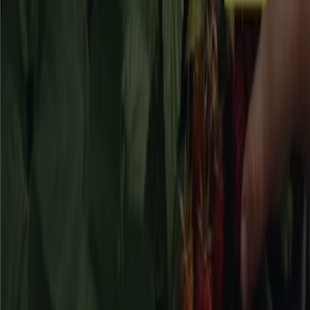
20% rabatt!
Utgår den 17/8
Bromma
Visa fler
Reklam
Bygg och Trädgård kataloger i