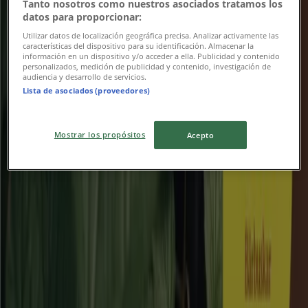
Tanto nosotros como nuestros asociados tratamos los
datos para proporcionar:
Utgår den 31/8
Bromma
Utilizar datos de localización geográfica precisa. Analizar activamente las
características del dispositivo para su identificación. Almacenar la
información en un dispositivo y/o acceder a ella. Publicidad y contenido
personalizados, medición de publicidad y contenido, investigación de
Folkpool
audiencia y desarrollo de servicios.
Lista de asociados (proveedores)
Exklusivt erbjudande!
Mostrar los propósitos
Acepto
Utgår den 17/8
Bromma
Clas Ohlson
Upp till 40%!
Utgår den 16/8
Bromma
Reklam