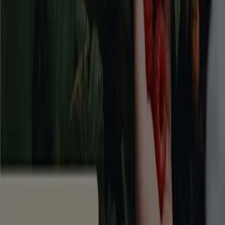
Tiendeo är en del av Shopfully, teknikföretaget som
återuppfinner lokal shopping över hela världen.
Tiendeo