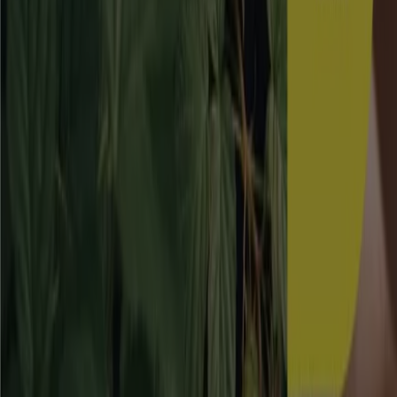
Skånska Byggvaror
20-30% rabatt!
Utgår den 17/8
Bromma
Blomsterlandet