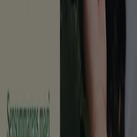
Vad vi gör
Affärslösningar
Nyheter och media
Jobba med oss
Kontakta oss
Marknadsförings- och affärsbegäran
Butiken är felaktigt angiven på kartan
Veckovis annonsfeedback
Tekniska problem och allmän feedback
Index
Märken
Lokala varumärken
Återförsäljare