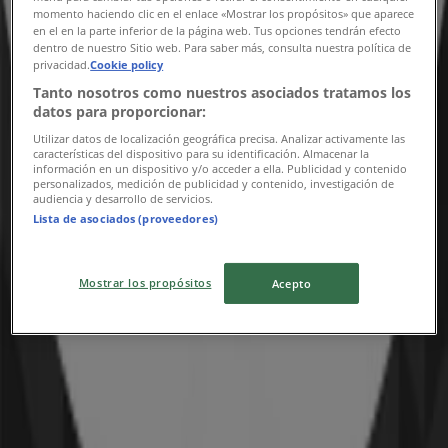
Reklam
momento haciendo clic en el enlace «Mostrar los propósitos» que aparece
en el en la parte inferior de la página web. Tus opciones tendrán efecto
dentro de nuestro Sitio web. Para saber más, consulta nuestra política de
privacidad.
Cookie policy
Tanto nosotros como nuestros asociados tratamos los
datos para proporcionar:
Utilizar datos de localización geográfica precisa. Analizar activamente las
características del dispositivo para su identificación. Almacenar la
información en un dispositivo y/o acceder a ella. Publicidad y contenido
personalizados, medición de publicidad y contenido, investigación de
audiencia y desarrollo de servicios.
Lista de asociados (proveedores)
{"numCatalogs":0}
Mostrar los propósitos
Acepto
Adresser och öppettider Kjell &
Company
Kjell & Company