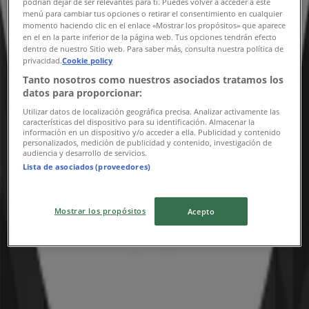
Reklam
podrían dejar de ser relevantes para ti. Puedes volver a acceder a este
menú para cambiar tus opciones o retirar el consentimiento en cualquier
momento haciendo clic en el enlace «Mostrar los propósitos» que aparece
en el en la parte inferior de la página web. Tus opciones tendrán efecto
dentro de nuestro Sitio web. Para saber más, consulta nuestra política de
privacidad.
Cookie policy
Tanto nosotros como nuestros asociados tratamos los
datos para proporcionar:
Utilizar datos de localización geográfica precisa. Analizar activamente las
características del dispositivo para su identificación. Almacenar la
información en un dispositivo y/o acceder a ella. Publicidad y contenido
personalizados, medición de publicidad y contenido, investigación de
audiencia y desarrollo de servicios.
Lista de asociados (proveedores)
{"numCatalogs":0}
Mostrar los propósitos
Acepto
Adresser och öppettider Kjell &
Company
Kjell & Company