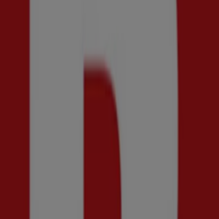
Ny
Brothers
Få 50% rabatt!
Utgår den 20/8
Tumba