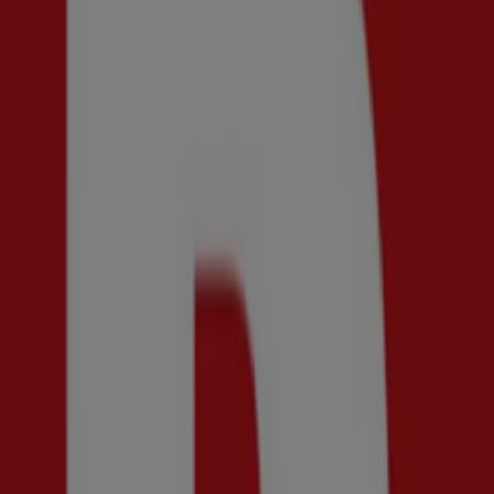
Kriss
Upp till 70%!
Utgår den 23/8
Tumba
Ny
Bergqvist Skor
Upp till 50%!
Utgår den 19/8
Tumba
Ny
Women'Secret