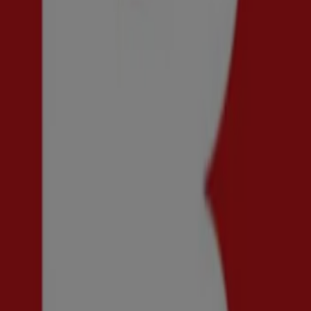
Henri Lloyd
Up to 50% Off!
Utgår den 21/8
Tumba
Reklam
Ny
Guldfynd
Erbjudande! 20% rabatt.
Utgår den 20/8
Tumba
Ny