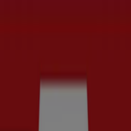
t
Bilar och Motor
Leksaker och Barn
Skönhet och