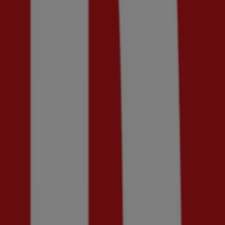
Upp till 70%!
Utgår den 19/8
Tumba
Best of Basic
50% rabatt!
Utgår den 18/8
Tumba
Dressmann
Upp till -70%!
Utgår den 18/8
Tumba