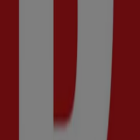
Ny
Shelta
Final sale! 50% rabatt.
Utgår den 20/8
Tumba
Ny
Din sko
30% rabatt!
Utgår den 30/8
Tumba
Ny