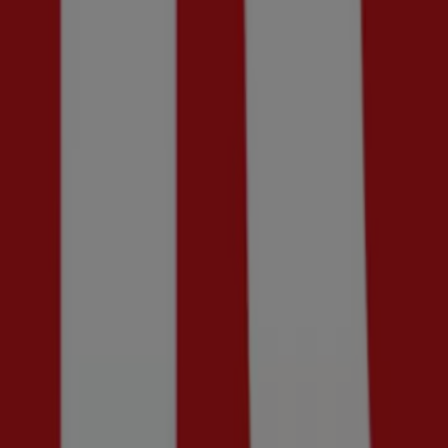
MQ
Upp till 70%!
Utgår den 18/8
Tumba
Jarmeus Skor
Upp till 50% rabatt!
Utgår den 18/8
Tumba
Visa fler
Reklam