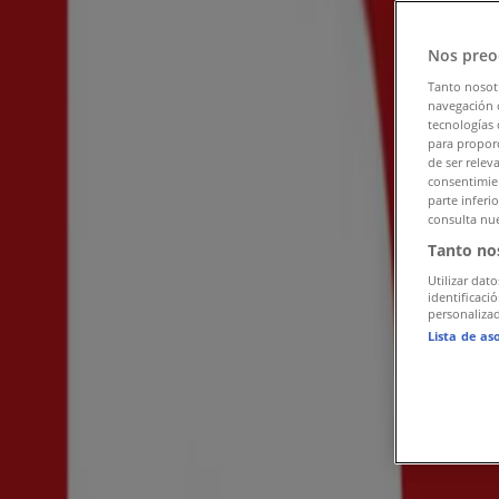
Tiendeo i Tumba
»
Nos preo
Kläder, Skor och Accessoarer Erbjudanden i Tumba
Tanto nosot
navegación o
Reklam
tecnologías 
para proporc
de ser relev
consentimien
parte inferi
consulta nue
Tanto no
Utilizar dato
identificaci
personalizad
Lista de as