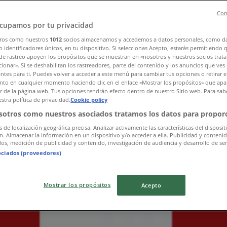
Con
cupamos por tu privacidad
ros como nuestros
1012
socios almacenamos y accedemos a datos personales, como d
 identificadores únicos, en tu dispositivo. Si seleccionas Acepto, estarás permitiendo 
de rastreo apoyen los propósitos que se muestran en «nosotros y nuestros socios trat
ionar». Si se deshabilitan los rastreadores, parte del contenido y los anuncios que ves
antes para ti. Puedes volver a acceder a este menú para cambiar tus opciones o retirar e
to en cualquier momento haciendo clic en el enlace «Mostrar los propósitos» que apar
or de la página web. Tus opciones tendrán efecto dentro de nuestro Sitio web. Para sab
stra política de privacidad.
Cookie policy
sotros como nuestros asociados tratamos los datos para proporc
s de localización geográfica precisa. Analizar activamente las características del disposit
ón. Almacenar la información en un dispositivo y/o acceder a ella. Publicidad y conteni
os, medición de publicidad y contenido, investigación de audiencia y desarrollo de ser
ociados (proveedores)
Mostrar los propósitos
Acepto