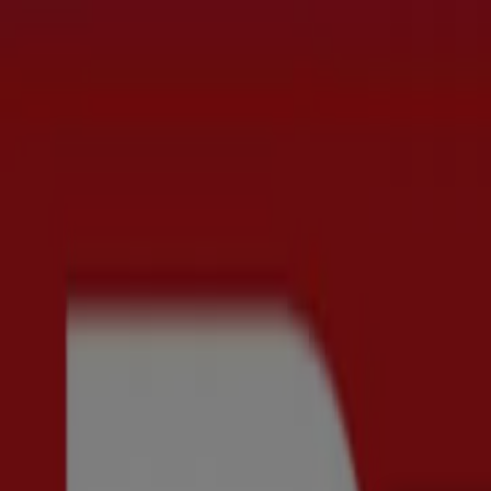
Du är här:
Tumba
Featured
Matbutiker
Möbler och Inredning
Bygg och Trädgå
Parfym
Apotek och Hälsa
Restauranger och Kaféer
Böcker o
Reklam
Mode i Tumba - Rabattkoder, Erbjud