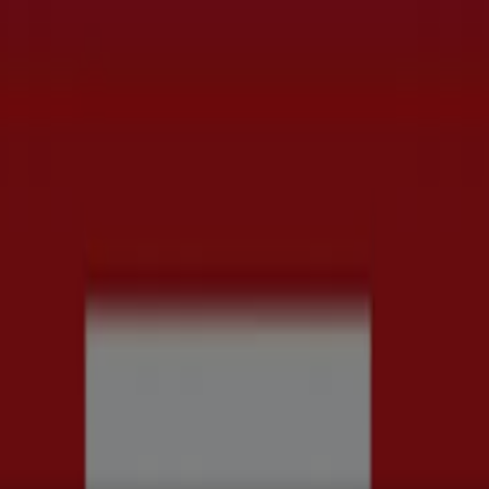
rd
Kläder, Skor och Accessoarer
Elektronik och Vitvaror
Spor
ch Kontorsmaterial
Resor
Banker
anden & Kataloger