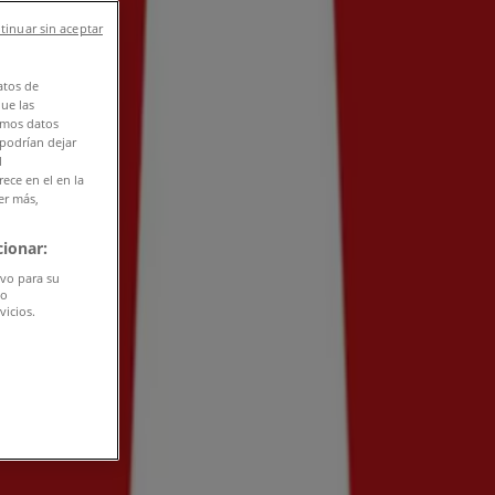
tinuar sin aceptar
atos de
que las
amos datos
 podrían dejar
l
ece en el en la
er más,
ionar:
ivo para su
do
vicios.