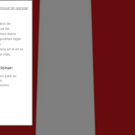
tinuar sin aceptar
atos de
que las
amos datos
 podrían dejar
l
ece en el en la
er más,
ionar:
ivo para su
do
vicios.