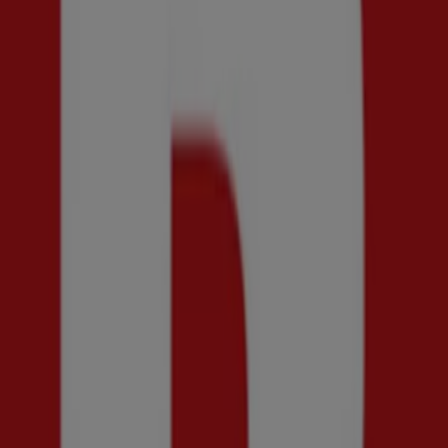
KappAhl
Dressmann
Skopunkten
Scorett
Åhléns
Ecco
Mango
Indiska
Ur&Penn
Cubus
Flash
Masai