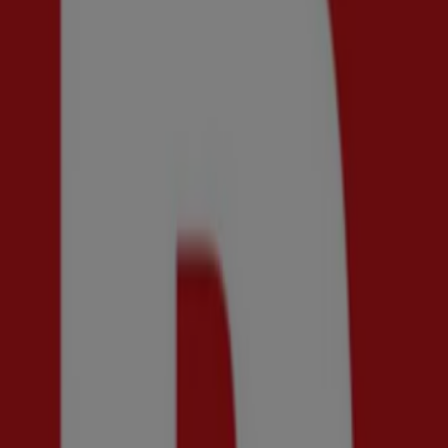
{"numCatalogs":0}
Andra användare tittade också på d
Ny
Brothers
Få 50% rabatt!
Utgår den 20/8
Ny
Shelta
Final sale! 50% rabatt.