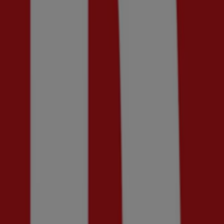
Utgår den 20/8
Ny
Din sko
30% rabatt!
Utgår den 30/8
Ny
Henri Lloyd
Up to 50% Off!
Utgår den 21/8
Ny