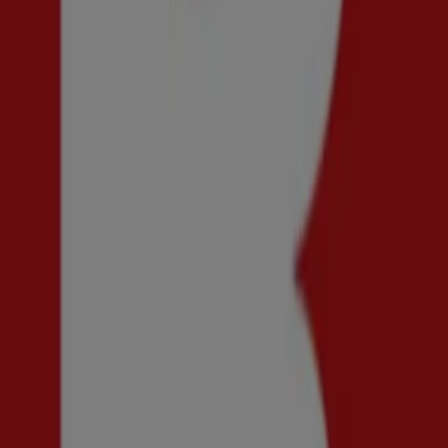
Vi är på väg att publicera erbjudanden från Scorett
Reklam