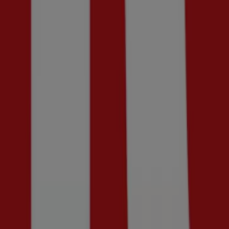
Guldfynd
Erbjudande! 20% rabatt.
Utgår den 20/8
Ny
Kriss
Upp till 70%!
Utgår den 23/8
Bergqvist Skor
Upp till 50%!