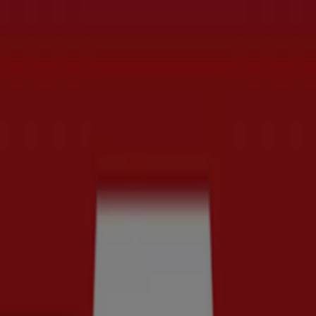
t
Bilar och Motor
Leksaker och Barn
Skönhet och