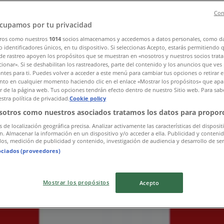
Con
cupamos por tu privacidad
ros como nuestros
1014
socios almacenamos y accedemos a datos personales, como d
eten
»
 identificadores únicos, en tu dispositivo. Si seleccionas Acepto, estarás permitiendo 
de rastreo apoyen los propósitos que se muestran en «nosotros y nuestros socios trat
ionar». Si se deshabilitan los rastreadores, parte del contenido y los anuncios que ves
antes para ti. Puedes volver a acceder a este menú para cambiar tus opciones o retirar e
to en cualquier momento haciendo clic en el enlace «Mostrar los propósitos» que apar
utiker i din stad
or de la página web. Tus opciones tendrán efecto dentro de nuestro Sitio web. Para sab
stra política de privacidad.
Cookie policy
sotros como nuestros asociados tratamos los datos para proporc
s de localización geográfica precisa. Analizar activamente las características del disposit
ón. Almacenar la información en un dispositivo y/o acceder a ella. Publicidad y conteni
os, medición de publicidad y contenido, investigación de audiencia y desarrollo de ser
ociados (proveedores)
Mostrar los propósitos
Acepto