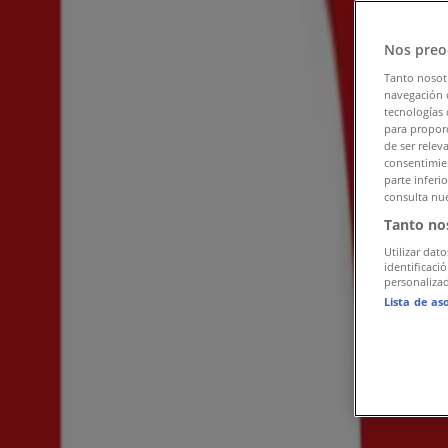
Följ för att få erbjudanden
Nos preo
Tiendeo
»
Tanto nosot
Erbjudanden för Kläder, Skor och Accessoarer i närh
navegación o
tecnologías 
Scorett
para proporc
de ser relev
consentimien
Andra Kläder, Skor och Accessoarer-b
parte inferi
consulta nue
Cassels
Tanto no
Utilizar dato
Lager 157
identificaci
personalizad
H&M
Lista de as
ZARA
New Yorker
Lindex