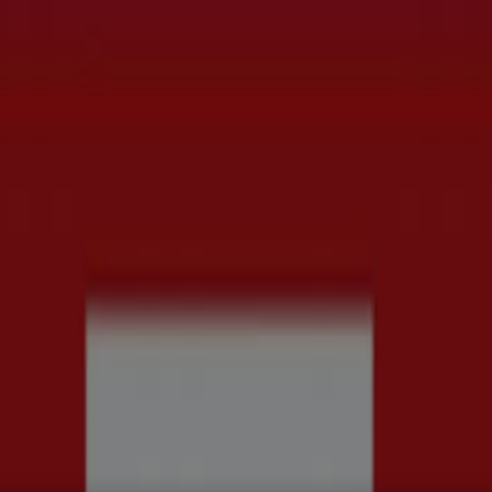
rd
Kläder, Skor och Accessoarer
Elektronik och Vitvaror
Spor
ch Kontorsmaterial
Resor
Banker
& Kataloger