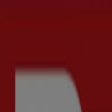
Du är här:
Stockholm
Featured
Matbutiker
Möbler och Inredning
Bygg och Trädgå
Parfym
Apotek och Hälsa
Restauranger och Kaféer
Böcker o
Reklam
Scorett - Rabattkoder, Erbjudanden 