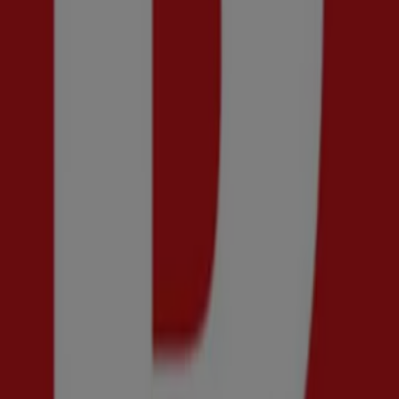
Snabbkoll på erbjudanden på Scoret
Kategorier:
Kläder, Skor och Accessoarer
Reklam