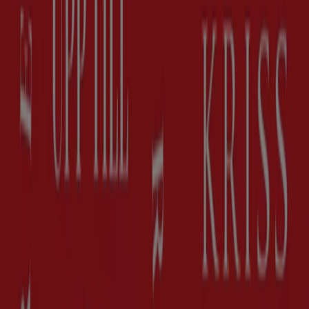
Utgår den 23/8
Göteborg
Visa fler
Reklam
Kläder, Skor och Accessoarer
kataloger i Göteborg