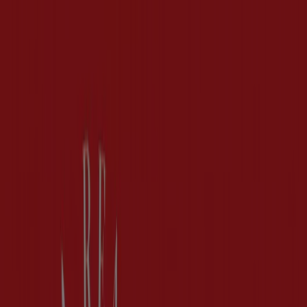
Du är här:
Göteborg
Featured
Matbutiker
Möbler och Inredning
Bygg och
Trädgård
Kläder, Skor och Accessoarer
Elektronik och
Vitvaror
Sport
Bilar och Motor
Leksaker och Barn
Skönhet
och Parfym
Apotek och Hälsa
Restauranger och
Kaféer
Böcker och Kontorsmaterial
Resor
Banker
Reklam
Mode i Göteborg - Rabattkoder,