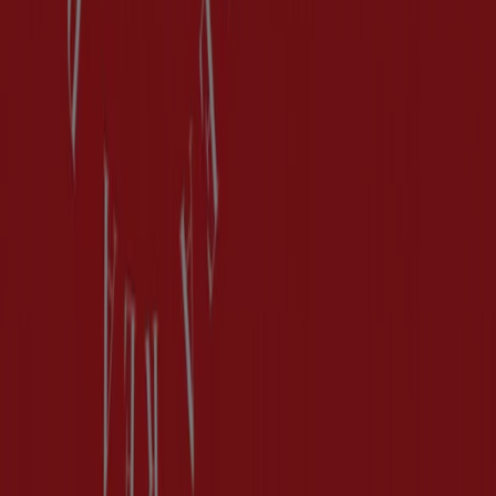
Affärslösningar
Nyheter och media
Jobba med oss
Kontakta oss
Marknadsförings- och affärsbegäran
Butiken är felaktigt angiven på kartan
Veckovis annonsfeedback
Tekniska problem och allmän feedback
Index
Märken
Lokala varumärken
Återförsäljare
Butiker i ditt område