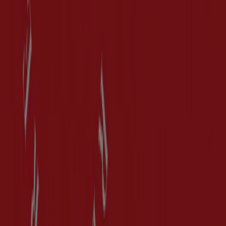
Tiendeo är en del av Shopfully, teknikföretaget som
återuppfinner lokal shopping över hela världen.
Tiendeo
Vad vi gör