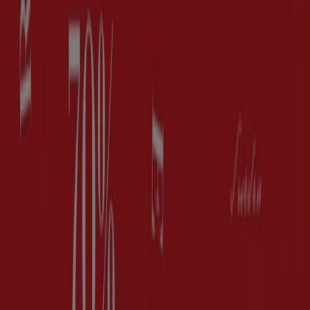
Flyers och bästa erbjudanden i
Göteborg
kaffe
godis
mattor
parasoll
skor
ost
gardiner
fisk och
skaldjur
potatis
Kläder, Skor och Accessoarer i
andra städer
Stockholm
Göteborg
Malmö
Uppsala
Örebro
Västerås
Norrköping
Linköping
Jönköping
Umeå
Lund (Skåne)
Karlstad
Helsingborg
Sundsvall
Halmstad
Borås
Visa fler städer
Kläder, skor och accessoarer
är populära
shoppingobjekt. På Tiendeo hittar du de bästa
erbjudandena och annan nödvändig information!