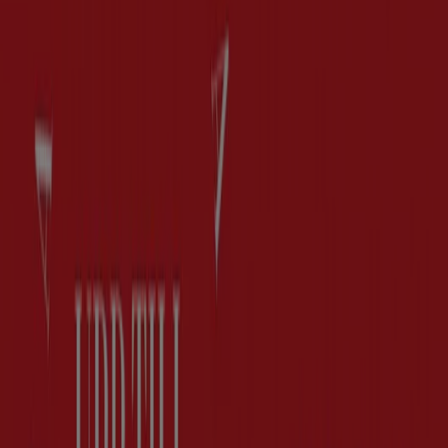
Guldfynd
Erbjudande! 20% rabatt.
Utgår den 20/8
Göteborg
Kriss
Upp till 70%!