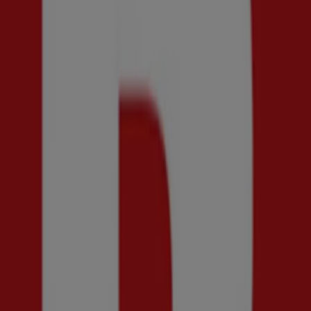
Ny
Brothers
Få 50% rabatt!
Utgår den 20/8
Sundsvall