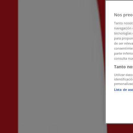
Tiendeo i Sundsvall
»
Nos preo
Kläder, Skor och Accessoarer Erbjudanden i Sundsval
Tanto nosot
navegación o
Reklam
tecnologías 
para proporc
de ser relev
consentimien
parte inferi
consulta nue
Tanto no
Utilizar dato
identificaci
personalizad
Lista de as