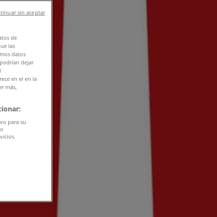
tinuar sin aceptar
atos de
que las
amos datos
 podrían dejar
l
ece en el en la
er más,
ionar:
ivo para su
do
vicios.