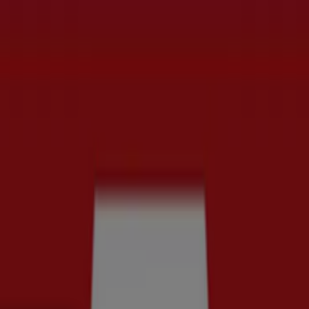
t
Bilar och Motor
Leksaker och Barn
Skönhet och