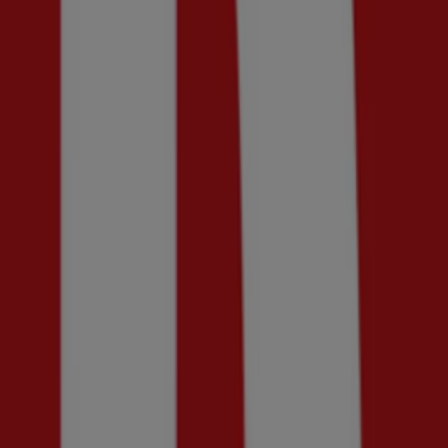
Utgår den 19/8
Sundsvall
Best of Basic
50% rabatt!
Utgår den 18/8
Sundsvall
Dressmann
Upp till -70%!
Utgår den 18/8
Sundsvall
MQ