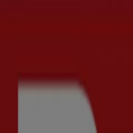
Du är här:
Sundsvall
Featured
Matbutiker
Möbler och Inredning
Bygg och Trädgå
Parfym
Apotek och Hälsa
Restauranger och Kaféer
Böcker o
Reklam
Mode i Sundsvall - Rabattkoder, Erb