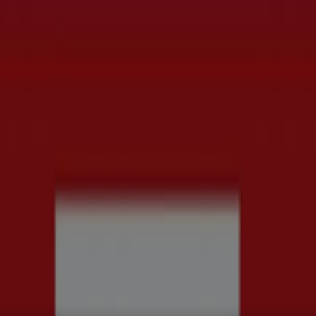
rd
Kläder, Skor och Accessoarer
Elektronik och Vitvaror
Spor
ch Kontorsmaterial
Resor
Banker
judanden & Kataloger