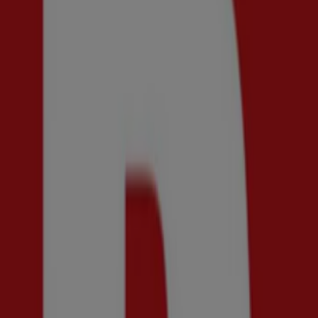
Kriss
Upp till 70%!
Utgår den 23/8
Sundsvall
Bergqvist Skor
Upp till 50%!
Utgår den 19/8
Sundsvall
Women'Secret
Upp till 70%!