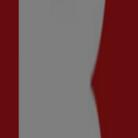
Henri Lloyd
Up to 50% Off!
Utgår den 21/8
Sundsvall
Reklam
Ny
Guldfynd
Erbjudande! 20% rabatt.
Utgår den 20/8
Sundsvall
Ny