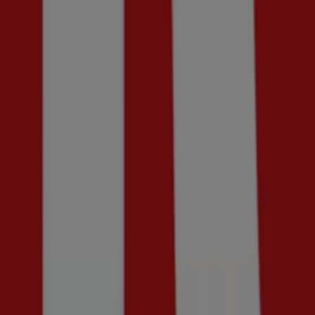
Upp till 70%!
Utgår den 18/8
Sundsvall
Jarmeus Skor
Upp till 50% rabatt!
Utgår den 18/8
Sundsvall
Visa fler
Reklam
Kläder, Skor och Accessoarer katalog