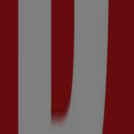
Ny
Shelta
Final sale! 50% rabatt.
Utgår den 20/8
Sundsvall
Ny
Din sko
30% rabatt!
Utgår den 30/8
Sundsvall
Ny