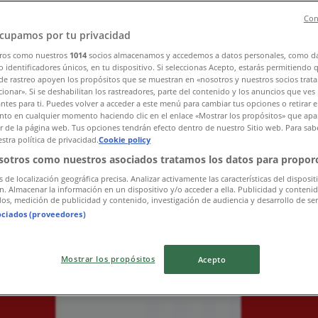
Con
cupamos por tu privacidad
l
ros como nuestros
1014
socios almacenamos y accedemos a datos personales, como d
 identificadores únicos, en tu dispositivo. Si seleccionas Acepto, estarás permitiendo 
de rastreo apoyen los propósitos que se muestran en «nosotros y nuestros socios trat
ionar». Si se deshabilitan los rastreadores, parte del contenido y los anuncios que ves
antes para ti. Puedes volver a acceder a este menú para cambiar tus opciones o retirar e
to en cualquier momento haciendo clic en el enlace «Mostrar los propósitos» que apar
or de la página web. Tus opciones tendrán efecto dentro de nuestro Sitio web. Para sab
stra política de privacidad.
Cookie policy
sotros como nuestros asociados tratamos los datos para proporc
s de localización geográfica precisa. Analizar activamente las características del disposit
ón. Almacenar la información en un dispositivo y/o acceder a ella. Publicidad y conteni
os, medición de publicidad y contenido, investigación de audiencia y desarrollo de ser
ociados (proveedores)
Mostrar los propósitos
Acepto