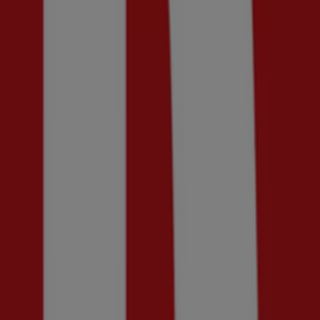
Ny
Shelta
Final sale! 50% rabatt.
Utgår den 20/8
Ny
Din sko
30% rabatt!
Utgår den 30/8
Ny