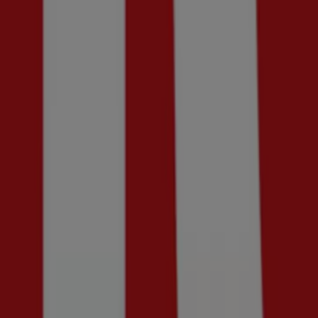
Henri Lloyd
Up to 50% Off!
Utgår den 21/8
Ny
Guldfynd
Erbjudande! 20% rabatt.
Utgår den 20/8
Ny
Kriss
Upp till 70%!