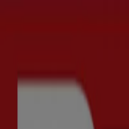
Du är här:
Stockholm
Featured
Matbutiker
Möbler och Inredning
Bygg och Trädgå
Parfym
Apotek och Hälsa
Restauranger och Kaféer
Böcker o
Reklam
Åhléns - Rabattkoder, Erbjudanden 