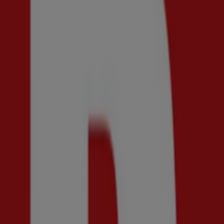
Åhléns
25-30% rabatt!
Utgår den 13/8
{"numCatalogs":1}
Andra användare tittade också på d
Ny
Brothers
Få 50% rabatt!
Utgår den 20/8