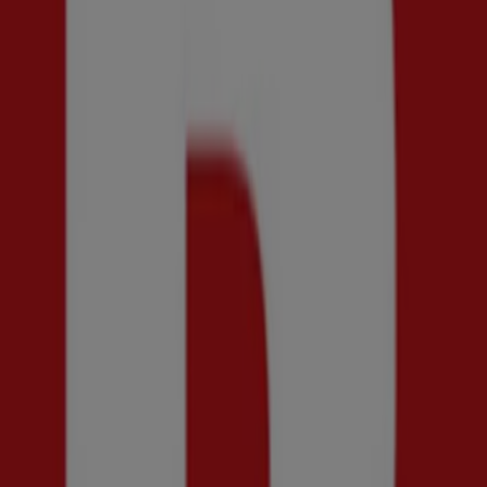
KappAhl
Dressmann
Skopunkten
Scorett
Åhléns
Ecco
Mango
Indiska
Ur&Penn
Cubus
Flash
Masai