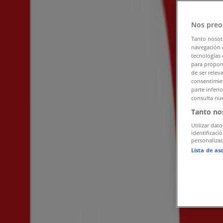
Följ för att få erbjudanden
Nos preo
Tiendeo
»
Tanto nosot
Erbjudanden för Kläder, Skor och Accessoarer i närh
navegación o
tecnologías 
Åhléns
para proporc
de ser relev
consentimien
Andra Kläder, Skor och Accessoarer-b
parte inferi
consulta nue
Cassels
Tanto no
Utilizar dato
Lager 157
identificaci
personalizad
H&M
Lista de as
ZARA
New Yorker
Lindex