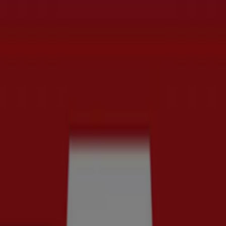
t
Bilar och Motor
Leksaker och Barn
Skönhet och