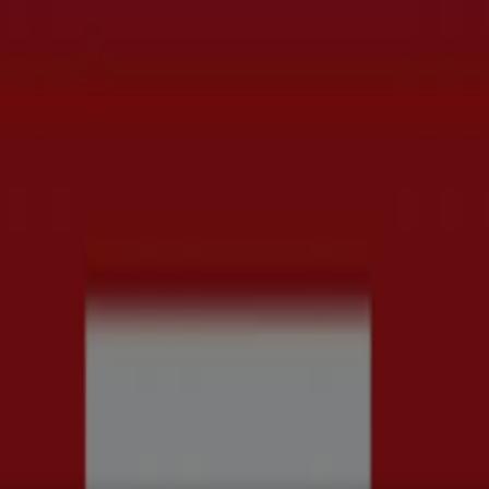
rd
Kläder, Skor och Accessoarer
Elektronik och Vitvaror
Spor
ch Kontorsmaterial
Resor
Banker
& Kataloger