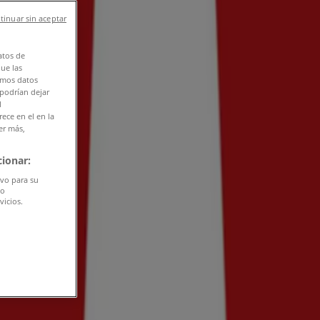
tinuar sin aceptar
atos de
que las
amos datos
 podrían dejar
l
ece en el en la
er más,
ionar:
ivo para su
do
vicios.