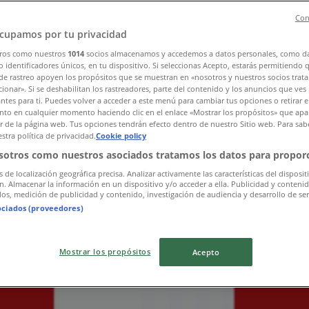
Con
cupamos por tu privacidad
ros como nuestros
1014
socios almacenamos y accedemos a datos personales, como d
eten
»
 identificadores únicos, en tu dispositivo. Si seleccionas Acepto, estarás permitiendo 
de rastreo apoyen los propósitos que se muestran en «nosotros y nuestros socios trat
ionar». Si se deshabilitan los rastreadores, parte del contenido y los anuncios que ves
antes para ti. Puedes volver a acceder a este menú para cambiar tus opciones o retirar e
to en cualquier momento haciendo clic en el enlace «Mostrar los propósitos» que apar
utiker i din stad
or de la página web. Tus opciones tendrán efecto dentro de nuestro Sitio web. Para sab
stra política de privacidad.
Cookie policy
sotros como nuestros asociados tratamos los datos para proporc
s de localización geográfica precisa. Analizar activamente las características del disposit
ón. Almacenar la información en un dispositivo y/o acceder a ella. Publicidad y conteni
os, medición de publicidad y contenido, investigación de audiencia y desarrollo de ser
ociados (proveedores)
Mostrar los propósitos
Acepto