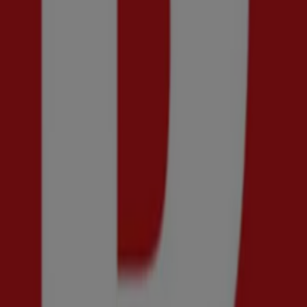
Snabbkoll på erbjudanden på Åhléns
Kataloger med erbjudanden på Åhléns:
1
Kategorier:
Kläder, Skor och Accessoarer
Senaste erbjudandet:
2026-07-29
Reklam