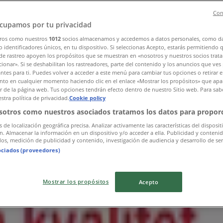
Con
cupamos por tu privacidad
ros como nuestros
1012
socios almacenamos y accedemos a datos personales, como d
 identificadores únicos, en tu dispositivo. Si seleccionas Acepto, estarás permitiendo 
de rastreo apoyen los propósitos que se muestran en «nosotros y nuestros socios trat
ionar». Si se deshabilitan los rastreadores, parte del contenido y los anuncios que ves
antes para ti. Puedes volver a acceder a este menú para cambiar tus opciones o retirar e
to en cualquier momento haciendo clic en el enlace «Mostrar los propósitos» que apar
stad
or de la página web. Tus opciones tendrán efecto dentro de nuestro Sitio web. Para sab
stra política de privacidad.
Cookie policy
sotros como nuestros asociados tratamos los datos para proporc
s de localización geográfica precisa. Analizar activamente las características del disposit
ón. Almacenar la información en un dispositivo y/o acceder a ella. Publicidad y conteni
os, medición de publicidad y contenido, investigación de audiencia y desarrollo de ser
ociados (proveedores)
Mostrar los propósitos
Acepto