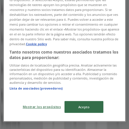
Motorcyklar
tecnologías de rastreo apoyen los propósitos que se muestran en
«nosotros y nuestros socios tratamos datos para proporcionar». Si se
deshabilitan los rastreadores, parte del contenido y los anuncios que ves
Reklam
podrían dejar de ser relevantes para ti. Puedes volver a acceder a este
menú para cambiar tus opciones o retirar el consentimiento en cualquier
momento haciendo clic en el enlace «Mostrar los propósitos» que aparece
en el en la parte inferior de la página web. Tus opciones tendrán efecto
dentro de nuestro Sitio web. Para saber más, consulta nuestra política de
privacidad.
Cookie policy
Tanto nosotros como nuestros asociados tratamos los
datos para proporcionar:
Utilizar datos de localización geográfica precisa. Analizar activamente las
características del dispositivo para su identificación. Almacenar la
información en un dispositivo y/o acceder a ella. Publicidad y contenido
personalizados, medición de publicidad y contenido, investigación de
audiencia y desarrollo de servicios.
Lista de asociados (proveedores)
{"numCatalogs":0}
Andra användare tittade också på
Mostrar los propósitos
Acepto
dessa kataloger