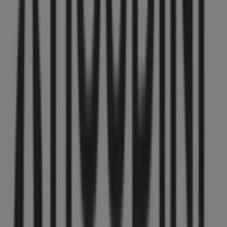
shoppingupplevelse i
Uppsala
.
Missa inte chansen att dra nytta av
erbjudandena
från
Houdini
i butikerna i
Uppsala
och håll dig uppdaterad
om de bästa priserna under
augusti 2026
. På Tiendeo
hittar du alltid de bästa butikerna och
shoppingmöjligheterna i
Uppsala
. Börja utforska
butikerna och kampanjerna vi har för dig redan nu!
Reklam