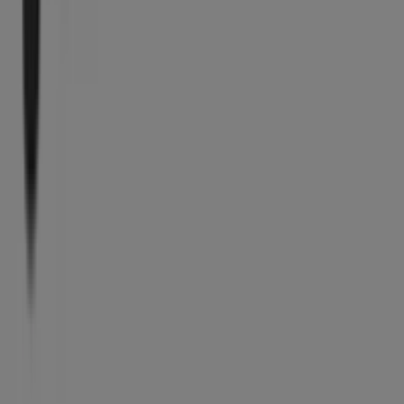
Tiendeo
Vad vi gör
Affärslösningar
Nyheter och media
Jobba med oss
Kontakta oss
Marknadsförings- och affärsbegäran
Butiken är felaktigt angiven på kartan
Veckovis annonsfeedback
Tekniska problem och allmän feedback
Index