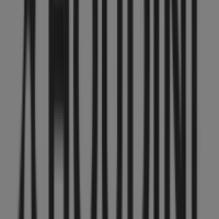
Andra företag inom Sport i Uppsala
Houdini
Välkommen till Tiendeo, ditt bästa val för att hitta inte
bara de bästa
erbjudandena
,
katalogerna
och
kampanjerna
, utan också för att upptäcka de mest
framstående butikerna i
Uppsala
. Under
augusti 2026
kan du på vår plattform ta del av de senaste nyheterna
från
Houdini
, ett av de mest erkända varumärkena, samt
hitta information om de närmaste butikerna i
Uppsala
.
På Tiendeo får du inte bara tillgång till
kampanjer
och
rabatter, utan även detaljerad information om fysiska
butiker i din stad. Utforska katalogerna från
Houdini
,
hitta butiker i
Uppsala
och upptäck produkter med stora
rabatter för att spara pengar på dina köp under
augusti
.
Dessutom håller vi dig uppdaterad med exakta platser,
öppettider och all viktig information för en smidig