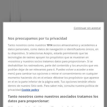
Öppettider, Telefonnummer &
Adresser
Tiendeo i Uppsala
»
Sport Erbjudanden i Uppsala
»
Continuar sin aceptar
Houdini i Uppsala
»
Nos preocupamos por tu privacidad
Houdini i Uppsala
Tanto nosotros como nuestros
1014
socios almacenamos y accedemos a
datos personales, como datos de navegación o identificadores únicos, en
tu dispositivo. Si seleccionas Acepto, estarás permitiendo que las
Houdini
tecnologías de rastreo apoyen los propósitos que se muestran en
«nosotros y nuestros socios tratamos datos para proporcionar». Si se
deshabilitan los rastreadores, parte del contenido y los anuncios que ves
Gamla Torget 5, Uppsala
podrían dejar de ser relevantes para ti. Puedes volver a acceder a este
menú para cambiar tus opciones o retirar el consentimiento en cualquier
133 m
momento haciendo clic en el enlace «Mostrar los propósitos» que aparece
en el en la parte inferior de la página web. Tus opciones tendrán efecto
dentro de nuestro Sitio web. Para saber más, consulta nuestra política de
privacidad.
Cookie policy
Tanto nosotros como nuestros asociados tratamos los
Houdini
datos para proporcionar: