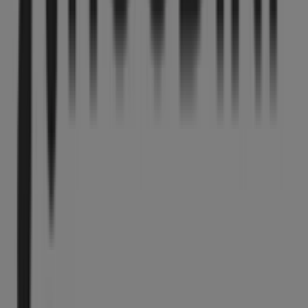
Tiendeo är en del av Shopfully, teknikföretaget som
återuppfinner lokal shopping över hela världen.