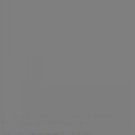
Märken
Lokala varumärken
Återförsäljare
Butiker i ditt område
Produkter
Lokala produkter
Städer
Ladda ner Tiendeo appen
Copyright © Tiendeo ® 2026 · Shopfully Marketing S.L.U. –
Palau de Mar – 08039 Barcelona, Spain
Villkor och bestämmelser
Privacy Policy