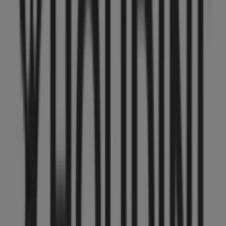
Houdini
Upp till 40% rabatt!
Utgår den 11/8
Städer med Houdini-butiker
Houdini i Tuna (Uppsala)
Houdini i Bälinge (Uppsala)
Houdini i Vänge (Uppsala)
Houdini i Lövstalöt
Houdini i Länna (Uppsala)
Houdini i Järlåsa
Houdini i
Håga (Uppsala)
Houdini i Läby
Houdini i Lugnet
(Uppsala)
Houdini i Ensta (Uppsala)
Houdini i
Marielund (Uppsala)
Houdini i Ekeby (Uppsala)
Visa fler städer