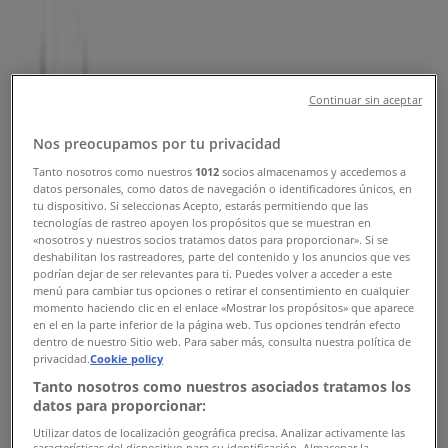
Uppsala - Öppettider & Rabatter
Tiendeo i Uppsala
»
Sport Erbjudanden i Uppsala
»
Houdini i Uppsala
»
Continuar sin aceptar
Houdini | Gamla Torget 5
Nos preocupamos por tu privacidad
Karta
018101099
Tanto nosotros como nuestros
1012
socios almacenamos y accedemos a
Karta
018101099
datos personales, como datos de navegación o identificadores únicos, en
tu dispositivo. Si seleccionas Acepto, estarás permitiendo que las
tecnologías de rastreo apoyen los propósitos que se muestran en
Houdini Erbjudanden i Uppsala
«nosotros y nuestros socios tratamos datos para proporcionar». Si se
deshabilitan los rastreadores, parte del contenido y los anuncios que ves
podrían dejar de ser relevantes para ti. Puedes volver a acceder a este
menú para cambiar tus opciones o retirar el consentimiento en cualquier
momento haciendo clic en el enlace «Mostrar los propósitos» que aparece
en el en la parte inferior de la página web. Tus opciones tendrán efecto
dentro de nuestro Sitio web. Para saber más, consulta nuestra política de
privacidad.
Cookie policy
Houdini
Tanto nosotros como nuestros asociados tratamos los
datos para proporcionar:
Upp till 40% rabatt!
Utilizar datos de localización geográfica precisa. Analizar activamente las
características del dispositivo para su identificación. Almacenar la