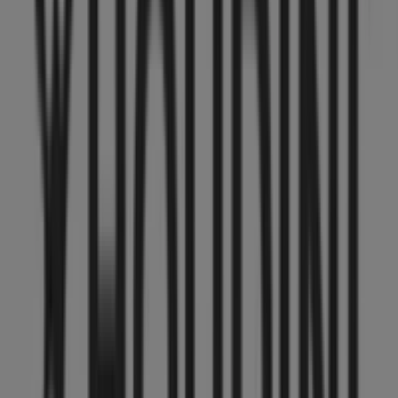
MAX Hamburgare
Stora Torget 6-8, Uppsala
29 m
Öppna
Uppsala'deki Sport'nin diğer
işletmeleri
Houdini