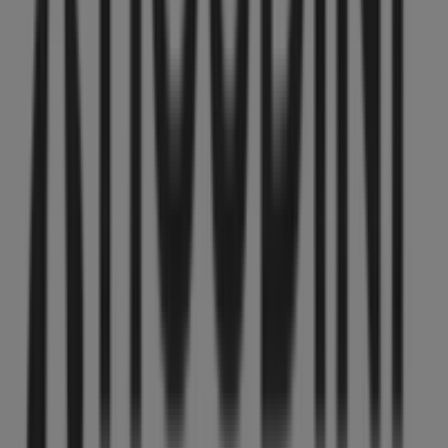
börja spara redan idag!
Mer information om Houdini
Se andra butiker av Houdini
i Uppsala
Reklam