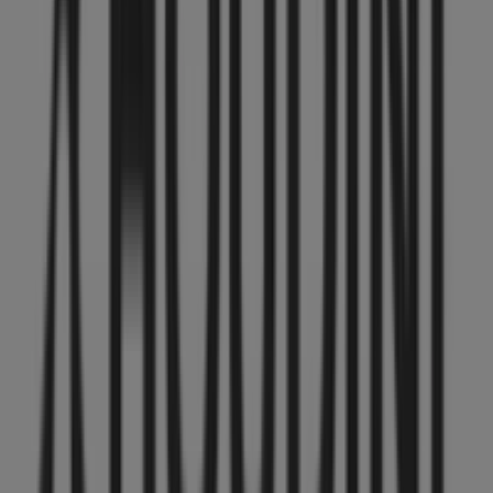
Välkommen till
Houdini
-butiken på Tiendeo, där du kan
upptäcka de bästa
erbjudandena
,
kampanjerna
och
katalogerna
från detta framstående varumärke inom
Sport
. Vår fysiska butik är belägen på
Gamla Torget 5
,
Uppsala
, där du hittar ett brett utbud av
kvalitetsprodukter som hjälper dig att spara under hela
augusti 2026
.
På Tiendeo erbjuder vi dig den senaste informationen
om
Houdini
, inklusive öppettider, exklusiva erbjudanden
och butikens exakta läge på
Gamla Torget 5
. Dessutom
får du tillgång till de senaste katalogerna från
Houdini
,
där du kan upptäcka de senaste kampanjerna och dra
nytta av stora rabatter på produkter inom
Sport
för dina
inköp i
Uppsala
.
Missa inte chansen att besöka
Houdini
-butiken på
Gamla Torget 5
för en fullständig shoppingupplevelse. Vi
bjuder in dig att utforska de kampanjer vi har för dig
denna
augusti
och hålla dig uppdaterad om de bästa
erbjudandena från
Houdini
i
Uppsala
. Besök oss och