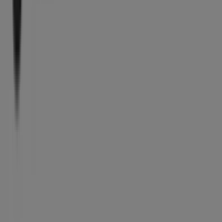
Vad vi gör
Affärslösningar
Nyheter och media
Jobba med oss
Kontakta oss
Marknadsförings- och affärsbegäran
Butiken är felaktigt angiven på kartan
Veckovis annonsfeedback
Tekniska problem och allmän feedback
Index
Märken
Lokala varumärken
Återförsäljare