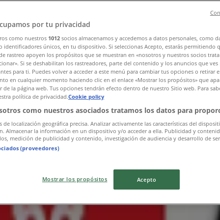
Con
cupamos por tu privacidad
ros como nuestros
1012
socios almacenamos y accedemos a datos personales, como d
 identificadores únicos, en tu dispositivo. Si seleccionas Acepto, estarás permitiendo 
de rastreo apoyen los propósitos que se muestran en «nosotros y nuestros socios trat
ionar». Si se deshabilitan los rastreadores, parte del contenido y los anuncios que ves
antes para ti. Puedes volver a acceder a este menú para cambiar tus opciones o retirar e
to en cualquier momento haciendo clic en el enlace «Mostrar los propósitos» que apar
or de la página web. Tus opciones tendrán efecto dentro de nuestro Sitio web. Para sab
stra política de privacidad.
Cookie policy
sotros como nuestros asociados tratamos los datos para proporc
s de localización geográfica precisa. Analizar activamente las características del disposit
ón. Almacenar la información en un dispositivo y/o acceder a ella. Publicidad y conteni
os, medición de publicidad y contenido, investigación de audiencia y desarrollo de ser
ociados (proveedores)
Mostrar los propósitos
Acepto