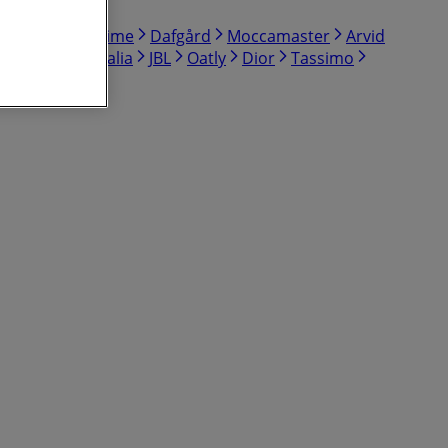
layStation
Prime
Dafgård
Moccamaster
Arvid
fter Eight
gevalia
JBL
Oatly
Dior
Tassimo