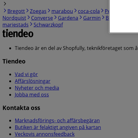
Bregott
Zoegas
marabou
coca-cola
Pepsi
Ingels
Nordquist
Converse
Gardena
Garmin
Bosch
Risifr
mariestads
Schwarzkopf
Tiendeo är en del av Shopfully, teknikföretaget som 
Tiendeo
Vad vi gör
Affärslösningar
Nyheter och media
Jobba med oss
Kontakta oss
Marknadsförings- och affärsbegäran
Butiken är felaktigt angiven på kartan
Veckovis annonsfeedback