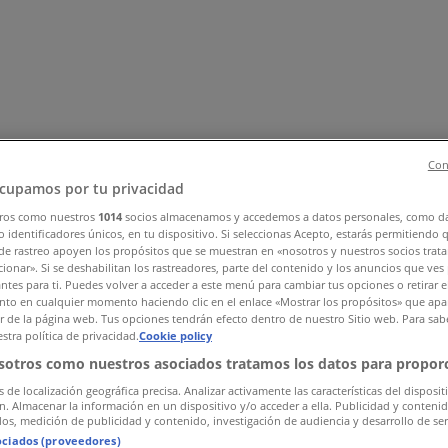
Con
cupamos por tu privacidad
ros como nuestros
1014
socios almacenamos y accedemos a datos personales, como d
rd
Kläder, Skor och Accessoarer
Elektronik och Vitvaror
Spor
 identificadores únicos, en tu dispositivo. Si seleccionas Acepto, estarás permitiendo 
de rastreo apoyen los propósitos que se muestran en «nosotros y nuestros socios trat
ch Kontorsmaterial
Resor
Banker
ionar». Si se deshabilitan los rastreadores, parte del contenido y los anuncios que ves
antes para ti. Puedes volver a acceder a este menú para cambiar tus opciones o retirar e
to en cualquier momento haciendo clic en el enlace «Mostrar los propósitos» que apar
or de la página web. Tus opciones tendrán efecto dentro de nuestro Sitio web. Para sab
stra política de privacidad.
Cookie policy
sotros como nuestros asociados tratamos los datos para proporc
s de localización geográfica precisa. Analizar activamente las características del disposit
ón. Almacenar la información en un dispositivo y/o acceder a ella. Publicidad y conteni
os, medición de publicidad y contenido, investigación de audiencia y desarrollo de ser
ociados (proveedores)