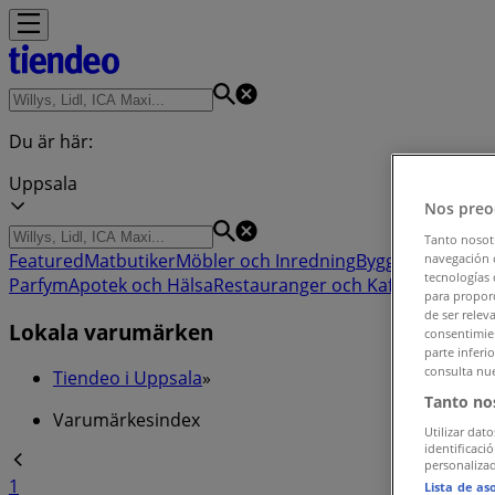
Du är här:
Uppsala
Nos preo
Tanto nosot
Featured
Matbutiker
Möbler och Inredning
Bygg och Trädgå
navegación o
tecnologías 
Parfym
Apotek och Hälsa
Restauranger och Kaféer
Böcker o
para proporc
de ser relev
Lokala varumärken
consentimien
parte inferi
consulta nue
Tiendeo i Uppsala
»
Tanto no
Varumärkesindex
Utilizar dato
identificaci
personalizad
1
Lista de as