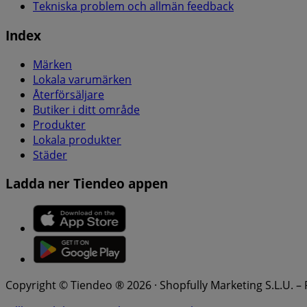
Tekniska problem och allmän feedback
Index
Märken
Lokala varumärken
Återförsäljare
Butiker i ditt område
Produkter
Lokala produkter
Städer
Ladda ner Tiendeo appen
Copyright © Tiendeo ® 2026 · Shopfully Marketing S.L.U. –