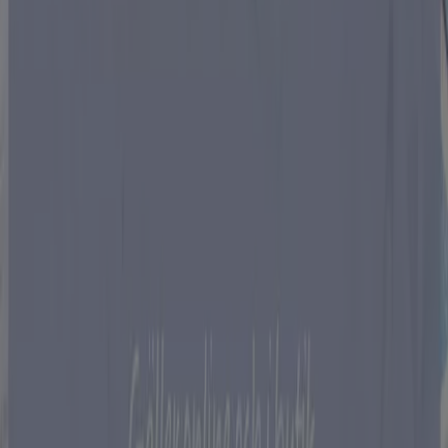
Trollhättan
Flyers och bästa erbjudanden i
Trollhättan
kaffe
godis
mattor
parasoll
skor
ost
gardiner
fisk och
skaldjur
potatis
Möbler och Inredning i andra städer
Stockholm
Göteborg
Malmö
Uppsala
Örebro
Västerås
Norrköping
Linköping
Jönköping
Umeå
Lund (Skåne)
Karlstad
Helsingborg
Sundsvall
Halmstad
Borås
Visa fler städer
Hem och möbler
är en väldigt populär shoppingkategori
och många shoppingsugna letar efter rabatter och
erbjudanden. Tiendeo erbjuder allt detta och lite till.