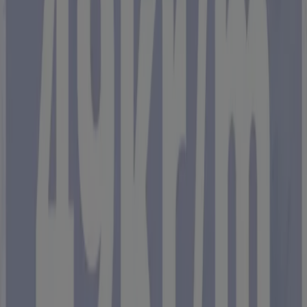
Ohlssons Tyger
Upp till 70%!
Utgår den 20/8
Trollhättan
-3 dagar
Ohlssons Tyger