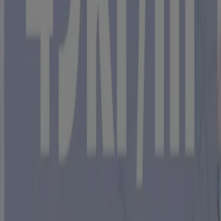
Exklusivt erbjudande!
Utgår den 12/8
Trollhättan
Visa fler
Reklam
Möbler och Inredning kataloger i