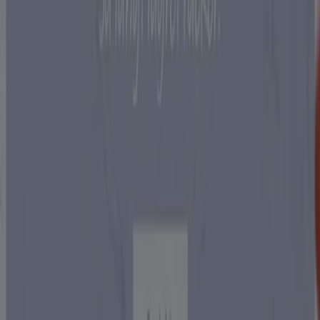
Tiendeo är en del av Shopfully, teknikföretaget som
återuppfinner lokal shopping över hela världen.
Tiendeo
Vad vi gör