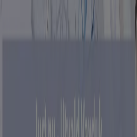
Du är här:
Trollhättan
Featured
Matbutiker
Möbler och Inredning
Bygg och
Trädgård
Kläder, Skor och Accessoarer
Elektronik och
Vitvaror
Sport
Bilar och Motor
Leksaker och Barn
Skönhet
och Parfym
Apotek och Hälsa
Restauranger och
Kaféer
Böcker och Kontorsmaterial
Resor
Banker
Reklam
Möbler i Trollhättan - Rabattkoder,