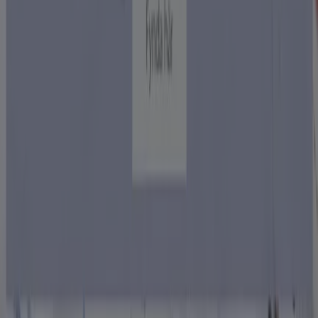
Affärslösningar
Nyheter och media
Jobba med oss
Kontakta oss
Marknadsförings- och affärsbegäran
Butiken är felaktigt angiven på kartan
Veckovis annonsfeedback
Tekniska problem och allmän feedback
Index
Märken
Lokala varumärken
Återförsäljare
Butiker i ditt område