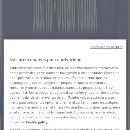
Erbjudanden & Reklamblad
Tiendeo i Trollhättan
»
Möbler och Inredning Erbjudanden i Trollhättan
Ny
Continuar sin aceptar
XXXLutz
Nos preocupamos por tu privacidad
Tanto nosotros como nuestros
1014
socios almacenamos y accedemos a
XXXLutz reklamblad
datos personales, como datos de navegación o identificadores únicos, en
tu dispositivo. Si seleccionas Acepto, estarás permitiendo que las
tecnologías de rastreo apoyen los propósitos que se muestran en
Utgår den 21/8
Trollhättan
«nosotros y nuestros socios tratamos datos para proporcionar». Si se
deshabilitan los rastreadores, parte del contenido y los anuncios que ves
podrían dejar de ser relevantes para ti. Puedes volver a acceder a este
menú para cambiar tus opciones o retirar el consentimiento en cualquier
Panduro
momento haciendo clic en el enlace «Mostrar los propósitos» que aparece
en el en la parte inferior de la página web. Tus opciones tendrán efecto
dentro de nuestro Sitio web. Para saber más, consulta nuestra política de
20% rabatt!
privacidad.
Cookie policy