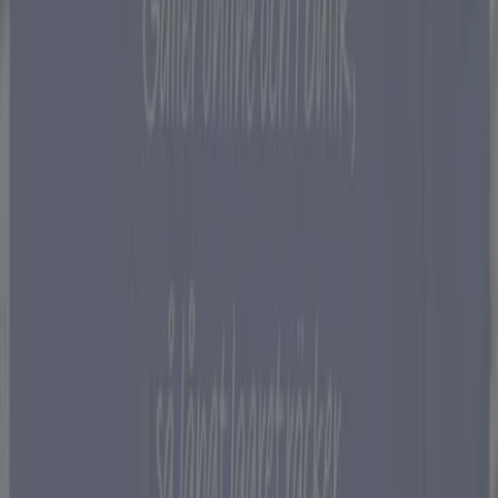
Se Möbler och Inredning erbjudanden
Reklam