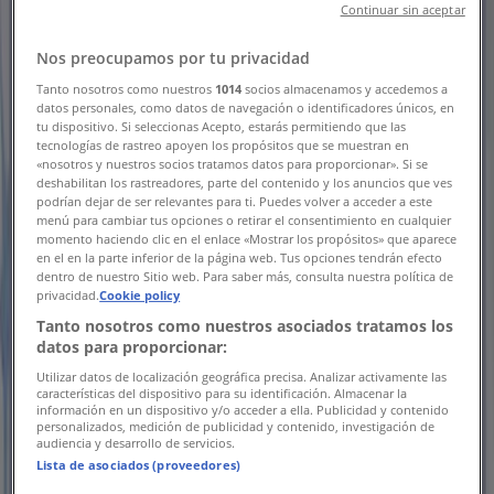
Continuar sin aceptar
Nos preocupamos por tu privacidad
Tanto nosotros como nuestros
1014
socios almacenamos y accedemos a
datos personales, como datos de navegación o identificadores únicos, en
tu dispositivo. Si seleccionas Acepto, estarás permitiendo que las
tecnologías de rastreo apoyen los propósitos que se muestran en
«nosotros y nuestros socios tratamos datos para proporcionar». Si se
deshabilitan los rastreadores, parte del contenido y los anuncios que ves
podrían dejar de ser relevantes para ti. Puedes volver a acceder a este
menú para cambiar tus opciones o retirar el consentimiento en cualquier
momento haciendo clic en el enlace «Mostrar los propósitos» que aparece
en el en la parte inferior de la página web. Tus opciones tendrán efecto
{"numCatalogs":0}
dentro de nuestro Sitio web. Para saber más, consulta nuestra política de
privacidad.
Cookie policy
Adresser och öppettider Flying Tiger
Tanto nosotros como nuestros asociados tratamos los
datos para proporcionar:
Utilizar datos de localización geográfica precisa. Analizar activamente las
características del dispositivo para su identificación. Almacenar la
información en un dispositivo y/o acceder a ella. Publicidad y contenido
Flying Tiger
personalizados, medición de publicidad y contenido, investigación de
audiencia y desarrollo de servicios.
Sollentunavägen 163, Sollentuna
Lista de asociados (proveedores)