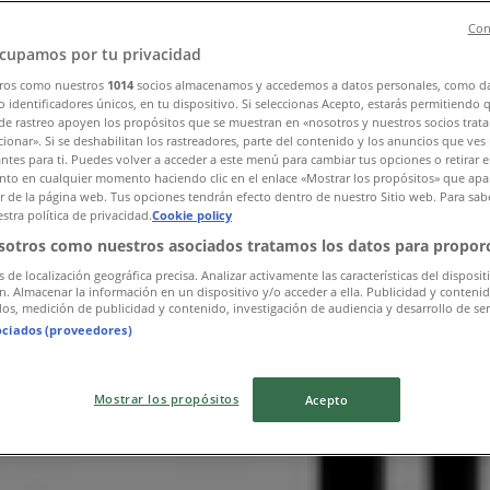
Con
cupamos por tu privacidad
ros como nuestros
1014
socios almacenamos y accedemos a datos personales, como d
 identificadores únicos, en tu dispositivo. Si seleccionas Acepto, estarás permitiendo 
de rastreo apoyen los propósitos que se muestran en «nosotros y nuestros socios trat
ionar». Si se deshabilitan los rastreadores, parte del contenido y los anuncios que ves
antes para ti. Puedes volver a acceder a este menú para cambiar tus opciones o retirar e
to en cualquier momento haciendo clic en el enlace «Mostrar los propósitos» que apar
or de la página web. Tus opciones tendrán efecto dentro de nuestro Sitio web. Para sab
stra política de privacidad.
Cookie policy
sotros como nuestros asociados tratamos los datos para proporc
s de localización geográfica precisa. Analizar activamente las características del disposit
ón. Almacenar la información en un dispositivo y/o acceder a ella. Publicidad y conteni
os, medición de publicidad y contenido, investigación de audiencia y desarrollo de ser
ociados (proveedores)
Mostrar los propósitos
Acepto