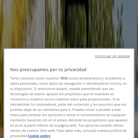
Erbjudanden , Kampanjer &
Reklamblad
Tiendeo i Linköping
»
Matbutiker Erbjudanden i Linköping
Ny
Continuar sin aceptar
Nos preocupamos por tu privacidad
EKO
Tanto nosotros como nuestros
1012
socios almacenamos y accedemos a
datos personales, como datos de navegación o identificadores únicos, en
Stort urval av erbjudanden
tu dispositivo. Si seleccionas Acepto, estarás permitiendo que las
tecnologías de rastreo apoyen los propósitos que se muestran en
Utgår den 21/8
Linköping
«nosotros y nuestros socios tratamos datos para proporcionar». Si se
deshabilitan los rastreadores, parte del contenido y los anuncios que ves
Ny
podrían dejar de ser relevantes para ti. Puedes volver a acceder a este
menú para cambiar tus opciones o retirar el consentimiento en cualquier
momento haciendo clic en el enlace «Mostrar los propósitos» que aparece
en el en la parte inferior de la página web. Tus opciones tendrán efecto
Pekås
dentro de nuestro Sitio web. Para saber más, consulta nuestra política de
privacidad.
Cookie policy