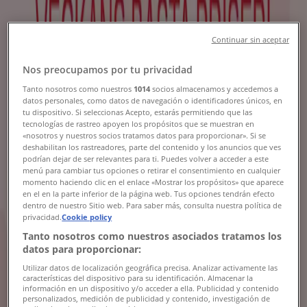
Kataloger med erbjudanden på ICA Kvantum:
2
Continuar sin aceptar
Kategorier:
Matbutiker
Nos preocupamos por tu privacidad
Senaste erbjudandet:
2026-08-10
Tanto nosotros como nuestros
1014
socios almacenamos y accedemos a
datos personales, como datos de navegación o identificadores únicos, en
tu dispositivo. Si seleccionas Acepto, estarás permitiendo que las
tecnologías de rastreo apoyen los propósitos que se muestran en
«nosotros y nuestros socios tratamos datos para proporcionar». Si se
deshabilitan los rastreadores, parte del contenido y los anuncios que ves
ICA Kvantum
podrían dejar de ser relevantes para ti. Puedes volver a acceder a este
menú para cambiar tus opciones o retirar el consentimiento en cualquier
momento haciendo clic en el enlace «Mostrar los propósitos» que aparece
ICA Kvantum reklamblad
en el en la parte inferior de la página web. Tus opciones tendrán efecto
dentro de nuestro Sitio web. Para saber más, consulta nuestra política de
Utgår den 16/8
privacidad.
Cookie policy
Tanto nosotros como nuestros asociados tratamos los
Ny
datos para proporcionar:
Utilizar datos de localización geográfica precisa. Analizar activamente las
características del dispositivo para su identificación. Almacenar la
información en un dispositivo y/o acceder a ella. Publicidad y contenido
ICA Kvantum
personalizados, medición de publicidad y contenido, investigación de