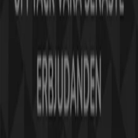
Tiendeo är en del av Shopfully, teknikföretaget som
återuppfinner lokal shopping över hela världen.
Tiendeo
Vad vi gör
Affärslösningar
Nyheter och media
Jobba med oss
Kontakta oss