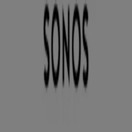
Du är här:
Karlstad
Featured
Matbutiker
Möbler och Inredning
Bygg och
Trädgård
Kläder, Skor och Accessoarer
Elektronik och
Vitvaror
Sport
Bilar och Motor
Leksaker och Barn
Skönhet
och Parfym
Apotek och Hälsa
Restauranger och
Kaféer
Böcker och Kontorsmaterial
Resor
Banker
Reklam
Tele2 Karlstad - Rabattkoder,