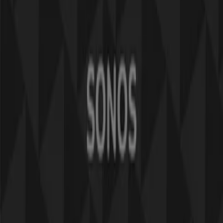
Marknadsförings- och affärsbegäran
Butiken är felaktigt angiven på kartan
Veckovis annonsfeedback
Tekniska problem och allmän feedback
Index
Märken
Lokala varumärken
Återförsäljare
Butiker i ditt område
Produkter
Lokala produkter
Städer
Ladda ner Tiendeo appen