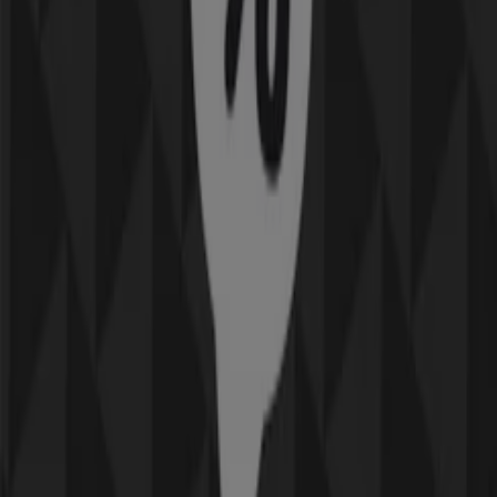
Utgår den 21/8
Karlstad
-4 dagar
Komplett
Upp till 70%!
Utgår den 12/8
Karlstad
-4 dagar
tretti
25% rabatt!
Utgår den 12/8
Karlstad