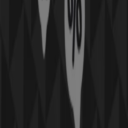
Karlstad
Kategorier:
Elektronik och Vitvaror
Kataloger och erbjudanden inom
Tele2 i Karlstad
Tele2 är en mobiloperatör som grundades år 1993 i
Sverige. Kedjan har idag verksamhet i nio länder och
omkring 4,5 miljoner kunder på den svenska
marknaden.
Mer information om Tele2
Reklam