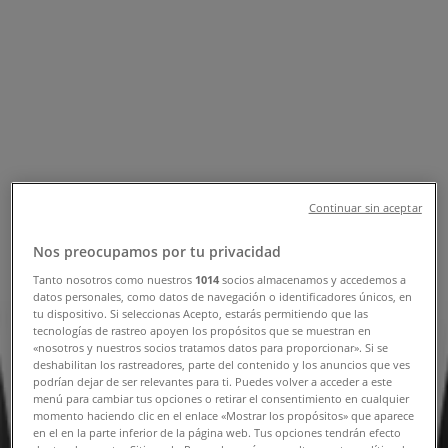
Erbjudanden & Reklamblad
Följ för att få erbjudanden
Tiendeo i Karlstad
»
Elektronik och Vitvaror Erbjudanden i Karlstad
»
Tele2 i Karlstad
Snabbkoll på erbjudanden på Tele2 i
Continuar sin aceptar
Karlstad
Nos preocupamos por tu privacidad
Tanto nosotros como nuestros
1014
socios almacenamos y accedemos a
datos personales, como datos de navegación o identificadores únicos, en
Kategorier:
Elektronik och Vitvaror
tu dispositivo. Si seleccionas Acepto, estarás permitiendo que las
tecnologías de rastreo apoyen los propósitos que se muestran en
«nosotros y nuestros socios tratamos datos para proporcionar». Si se
Vi är på väg att publicera erbjudanden från Tele2
deshabilitan los rastreadores, parte del contenido y los anuncios que ves
podrían dejar de ser relevantes para ti. Puedes volver a acceder a este
Reklam
menú para cambiar tus opciones o retirar el consentimiento en cualquier
momento haciendo clic en el enlace «Mostrar los propósitos» que aparece
en el en la parte inferior de la página web. Tus opciones tendrán efecto