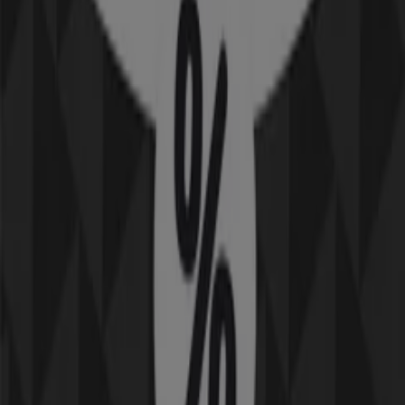
43 m
Öppna
Tele2 i Karlstad — Butiker, öppettider och
telefonnummer
Andre kataloger av Elektronik och
Vitvaror i Karlstad
Ny
Masai
50% rabatt!