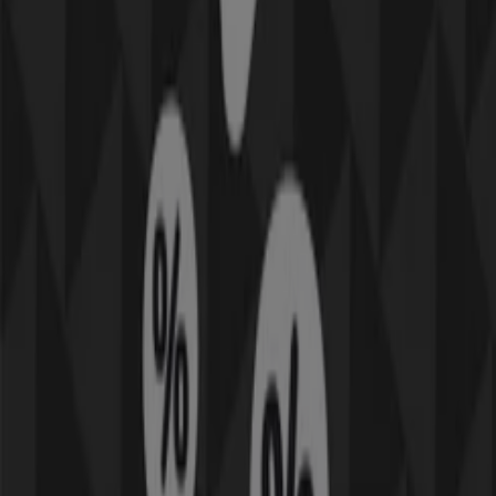
Sonos
Erbjudanden Sonos
Utgår den 2/2
Karlstad
Andra företag inom Elektronik och
Vitvaror i Karlstad
Hitta Tele2 kataloger i din stad
Tele2 i Stockholm
Tele2 i Uppsala
Tele2 i Örebro
Tele2 i Västerås
Tele2 i Linköping
Tele2 i Edsgatan,
Höja, Björby och Gräsås
Tele2 i Hynboholm och Grönäs
Tele2 i Rud södra
Visa fler städer
Snabbkoll på erbjudanden på Tele2 i