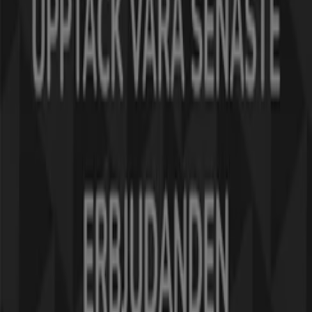
Tiendeo är en del av Shopfully, teknikföretaget som
återuppfinner lokal shopping över hela världen.
Tiendeo
Vad vi gör
Affärslösningar
Nyheter och media