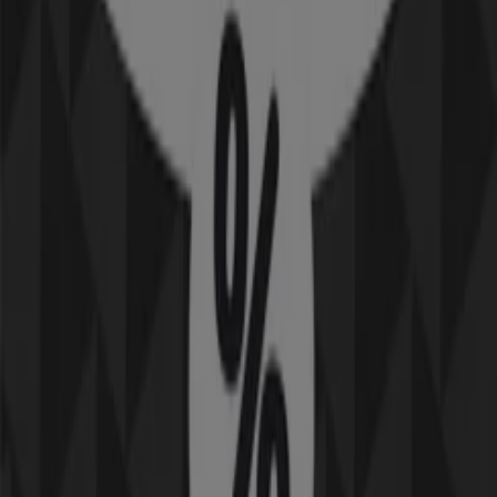
6.3 km
Öppna
Tre i Helsingborg — Butiker, öppettider och
telefonnummer
Andre kataloger av Elektronik och
Vitvaror i Helsingborg
Ny
Masai
50% rabatt!