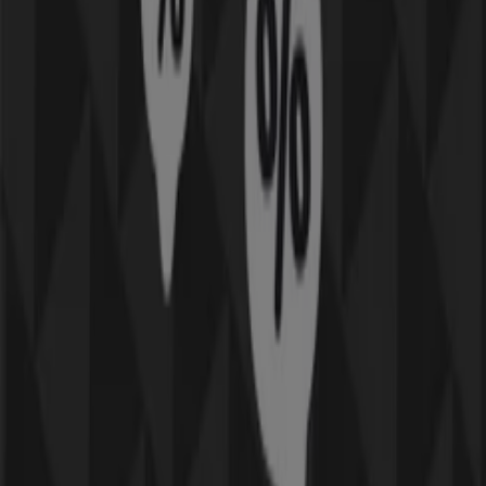
Snabbkoll på erbjudanden på Tre i
Helsingborg
Kategorier:
Elektronik och Vitvaror
Kataloger och erbjudanden inom
Tre i Helsingborg
Tre är ett företag som är världsledande inom mobila
tjänster. Detta inkluderar mobiltelefoner, abonnemang
och mobilt bredband. Här kan du köpa mobiltelefoner
med eller utan abonnemang samt mobila bredband,
även de med eller utan abonnemang.
Mer information om Tre