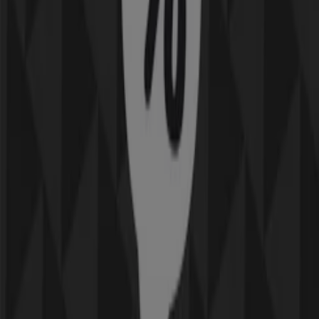
Utgår den 21/8
Helsingborg
-4 dagar
Komplett
Upp till 70%!
Utgår den 12/8
Helsingborg
-4 dagar
tretti
25% rabatt!
Utgår den 12/8
Helsingborg