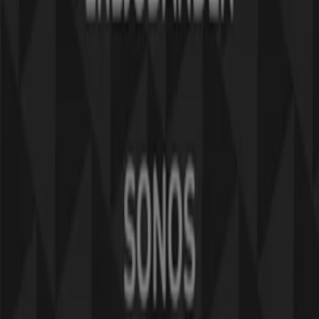
Jobba med oss
Kontakta oss
Marknadsförings- och affärsbegäran
Butiken är felaktigt angiven på kartan
Veckovis annonsfeedback
Tekniska problem och allmän feedback
Index
Märken
Lokala varumärken
Återförsäljare
Butiker i ditt område
Produkter