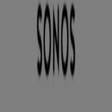
Du är här:
Helsingborg
Featured
Matbutiker
Möbler och Inredning
Bygg och
Trädgård
Kläder, Skor och Accessoarer
Elektronik och
Vitvaror
Sport
Bilar och Motor
Leksaker och Barn
Skönhet
och Parfym
Apotek och Hälsa
Restauranger och
Kaféer
Böcker och Kontorsmaterial
Resor
Banker
Reklam
Tre Helsingborg - Rabattkoder,