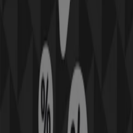
Sonos
Erbjudanden Sonos
Utgår den 2/2
Helsingborg
Andra företag inom Elektronik och
Vitvaror i Helsingborg
Hitta Tre kataloger i din stad
Tre i Stockholm
Tre i Uppsala
Tre i Örebro
Tre i
Västerås
Tre i Linköping
Tre i Hässlunda
Tre i
Bårslöv
Tre i Mörarp
Tre i Härslöv
Tre i Tånga och
Rögle
Tre i Häljaröd
Tre i Hjortshög
Tre i Görarp
Tre i Burlövs egnahem
Tre i Södra Sandby
Tre i
Veberöd
Tre i Kävlinge
Visa fler städer